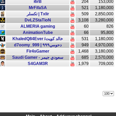
i6rB
204
153,000
MrFifaSA
521
1,180,000
تكسلر | Txlir
509
2,850,000
DvLZStaTioN
3,108
3,280,000
ALMERIA gaming
60
826
AnimationTube
66
95,800
KhaledQ84Ever /خالد كويت
531
1,180,000
d7oomy_999 | دحومي٩٩٩
949
4,970,000
Fir4sGamer
1,468
3,180,000
Saudi Gamer - سعودي جيمر
685
2,570,000
S4GAM3R
1,979
709,000