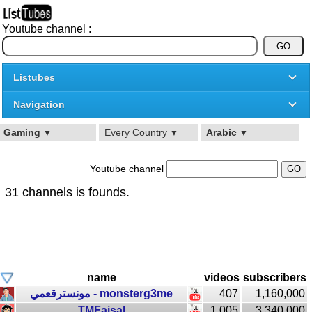
Youtube channel :
Listubes
Navigation
Gaming
Every Country
Arabic
▼
▼
▼
Youtube channel
31 channels is founds.
name
videos
subscribers
مونسترقعمي - monsterg3me
407
1,160,000
TMFaisal
1,005
3,340,000