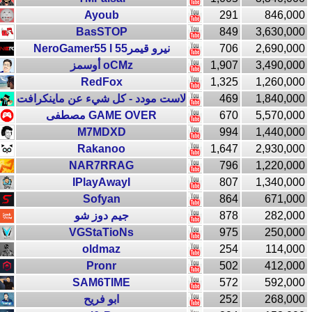
Ayoub
291
846,000
BasSTOP
849
3,630,000
NeroGamer55 l نيرو قيمر55
706
2,690,000
أوسمز oCMz
1,907
3,490,000
RedFox
1,325
1,260,000
لاست مودد - كل شيء عن ماينكرافت
469
1,840,000
مصطفى GAME OVER
670
5,570,000
M7MDXD
994
1,440,000
Rakanoo
1,647
2,930,000
NAR7RRAG
796
1,220,000
IPlayAwayI
807
1,340,000
Sofyan
864
671,000
جيم دوز شو
878
282,000
VGStaTioNs
975
250,000
oldmaz
254
114,000
Pronr
502
412,000
SAM6TIME
572
592,000
ابو فريح
252
268,000