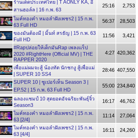
ร้านเด็ดประเทศไทย | T AONLY KA, อี
25:16
2,753
สานฮอล์ล | 16 ก.พ. 63
ไมค์ทองคำ หมอลำฝังเพชร2 | 15 ก.พ.
56:37
28,503
63 Full HD
ของมันต้องมี | มิ้นท์ สรธัญ | 15 ก.พ. 63
11:56
3,421
Full HD
#Rapปล่อยให้เด็กมันRap เพลงแร็ป
4:27
420,362
2020 #RightHere (Official MV) | THE
RAPPER 2020
เพื่อแม่ผมจะสู้ น้องทัต นักชกงู สู้เพื่อแม่
28:46
407,550
| SUPER 10 SS4
SUPER 10 | ซูเปอร์เท็น Season 3 |
55:00
234,840
EP.52 | 15 ก.พ. 63 Full HD
ฉลองแชมป์ 10 สุดยอดอัจฉริยะพันธุ์จิ๋ว
16:17
46,762
Season3
ไมค์ทองคำ หมอลำฝังเพชร2 | 15 ก.พ.
11:14
27,064
63 [2/4]
ไมค์ทองคำ หมอลำฝังเพชร2 | 15 ก.พ.
16:11
24,260
63 [4/4]