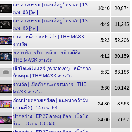
เลขอวดกรรม | แอนด์ดรูว์ กรเศก | 13
10:40
20,874
ก.พ. 63 [3/4]
เลขอวดกรรม | แอนด์ดรูว์ กรเศก | 13
4:49
11,245
ก.พ. 63 [4/4]
ยาม - หน้ากากปาโป่ง | THE MASK
5:23
52,206
งานวัด
ทหารพิการรัก - หน้ากากบ้านผีสิง |
4:12
30,159
THE MASK งานวัด
เสียใจแต่ไม่แคร์ (Whatever) - หน้ากาก
5:32
63,186
ม้าหมุน | THE MASK งานวัด
งานวัด | เปิดตัวคณะกรรมการ | THE
3:30
10,142
MASK งานวัด
ก่อนบ่ายคลายเครียด | ฉันทนาคว้าฝัน
24:80
8,563
(ตอนที่ 2) | 14 ก.พ. 63
ปากสว่าง | EP.27 อาหมู ดิลก , เปิ้ล ไอ
24:00
7,097
ริณ | 13 ก.พ. 63 [3/3]