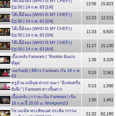
โต๊ะนี้มีจอง (WHO IS MY CHEF) |
12:56
15,923
Ep.50 | 14 ก.พ. 63 [1/4]
โต๊ะนี้มีจอง (WHO IS MY CHEF) |
12:23
12,511
Ep.50 | 14 ก.พ. 63 [2/4]
โต๊ะนี้มีจอง (WHO IS MY CHEF) |
11:33
9,920
Ep.50 | 14 ก.พ. 63 [3/4]
โต๊ะนี้มีจอง (WHO IS MY CHEF) |
11:17
15,130
Ep.50 | 14 ก.พ. 63 [4/4]
เบื้องหลัง Fanwars | "Rookie ฉันเก่ง
1:36
3,326
ที่สุด"
เจอกัน(ต์) | พิธีกร Fanwars เริ่ม 16 ก.พ.
0:15
2,561
63
ครูอ้วน มณีนุช ฝากถามมา "มีแฟนหรือ
0:13
1,590
ยังจ๊ะ" | Fanwars ดาวปั้นดาว
เบื้องหลัง | กว่าจะเป็น Fanwars | เริ่ม
1:50
1,481
16 ก.พ.นี้ 20.05 น. Workpoint23
ไข่ เนรมิต พระพิฆเนศ ประติมากรรม
21:32
82,180