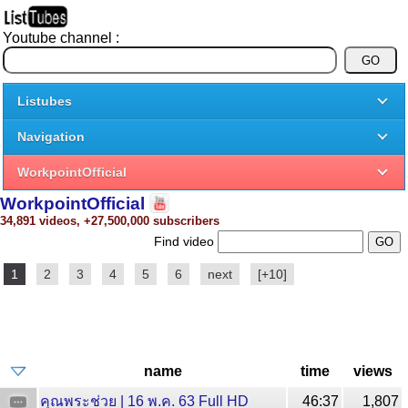
Youtube channel :
Listubes
Navigation
WorkpointOfficial
WorkpointOfficial
34,891 videos, +27,500,000 subscribers
Find video
1
2
3
4
5
6
next
[+10]
name
time
views
คุณพระช่วย | 16 พ.ค. 63 Full HD
46:37
1,807