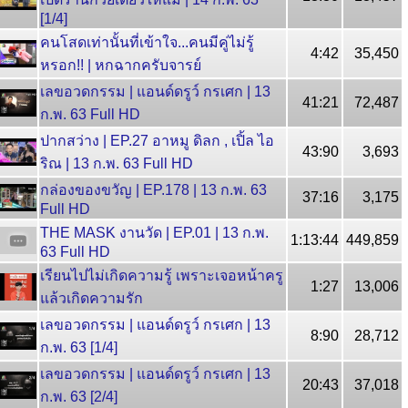
[1/4]
คนโสดเท่านั้นที่เข้าใจ...คนมีคู่ไม่รู้
4:42
35,450
หรอก!! | หกฉากครับจารย์
เลขอวดกรรม | แอนด์ดรูว์ กรเศก | 13
41:21
72,487
ก.พ. 63 Full HD
ปากสว่าง | EP.27 อาหมู ดิลก , เปิ้ล ไอ
43:90
3,693
ริณ | 13 ก.พ. 63 Full HD
กล่องของขวัญ | EP.178 | 13 ก.พ. 63
37:16
3,175
Full HD
THE MASK งานวัด | EP.01 | 13 ก.พ.
1:13:44
449,859
63 Full HD
เรียนไปไม่เกิดความรู้ เพราะเจอหน้าครู
1:27
13,006
แล้วเกิดความรัก
เลขอวดกรรม | แอนด์ดรูว์ กรเศก | 13
8:90
28,712
ก.พ. 63 [1/4]
เลขอวดกรรม | แอนด์ดรูว์ กรเศก | 13
20:43
37,018
ก.พ. 63 [2/4]