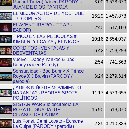
Manuel Turizo) [Video PARODY] -
3:00
3,523,670
JUAN DE DIOS PANTOJA
EL MEJOR ACTOR DE YOUTUBE
16:29
1,457,873
- BLOOPERS
EL AVENTURERO - (TRAP -
2:40
517,103
EADOR)
TÍPICO EN LAS PELÍCULAS ft
10:16
2,654,037
KIMBERLY LOAIZA y KENIA OS
GORDITOS - VENTAJAS Y
6:42
1,758,298
DESVENTAJAS
Vuelve - Daddy Yankee & Bad
2:54
741,663
Bunny (Video Parody)
Sensualidad - Bad Bunny X Prince
Royce X J Balvin (PARODY /
3:24
2,279,314
parodia)
¿ADIOS NIÑO DE MOVIMIENTO
NARANJA? - PEORES SPOTS
11:17
4,579,655
POLÍTICOS
Si STAR WARS lo escribiera LA
ROSA DE GUADALUPE -
15:90
518,370
GIRASOL DE FÁTIMA
Luis Fonsi, Demi Lovato - Échame
2:39
3,210,836
La Culpa (PARODY / parodia)