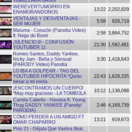
Video) ZARA GANG
WEREVERTUMORRO EN
13:22
2,202,829
ENAMORANDONOS
VENTAJAS Y DESVENTAJAS -
5:58
928,719
SER MUJER
Maluma - Corazón (Parodia Video)
2:58
3,864,752
ft. Nego do Borel
¡SILENCIO 6! - CONFUSIÓN
21:30
1,582,481
YOUTUBER 11
Romeo Santos, Daddy Yankee,
Nicky Jam - Bella y Sensual
3:30
1,418,643
(PARODY Video) Parodia
LO IBA A GOLPEAR - TAG DEL
YOUTUBER HIPÓCRITA *Quiso
22:43
1,628,335
besar a mi novia
¡ENCONTRAMOS UN CUERPO!
10:12
1,138,098
*Muy muy gracioso - LA TOMBOLA
Camila Cabello - Havana ft. Young
Thug DADDY YANKEE (Parody/
2:46
4,169,739
PARODIA)
CÓMO PERDER A UN AMIGO FT
13:21
919,673
OMAR CHAPARRO
Piso 21 - Déjala Que Vuelva (feat.