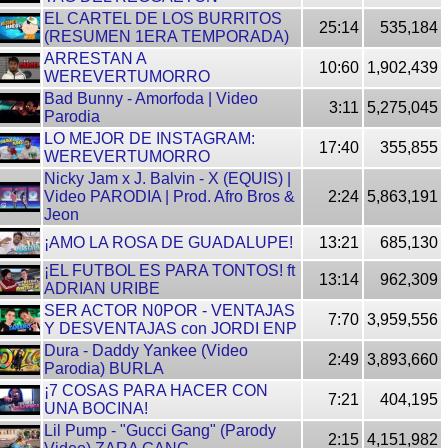
EL CARTEL DE LOS BURRITOS
25:14
535,184
(RESUMEN 1ERA TEMPORADA)
ARRESTAN A
10:60
1,902,439
WEREVERTUMORRO
Bad Bunny - Amorfoda | Video
3:11
5,275,045
Parodia
LO MEJOR DE INSTAGRAM:
17:40
355,855
WEREVERTUMORRO
Nicky Jam x J. Balvin - X (EQUIS) |
Video PARODIA | Prod. Afro Bros &
2:24
5,863,191
Jeon
¡AMO LA ROSA DE GUADALUPE!
13:21
685,130
¡EL FUTBOL ES PARA TONTOS! ft
13:14
962,309
ADRIAN URIBE
SER ACTOR N0POR - VENTAJAS
7:70
3,959,556
Y DESVENTAJAS con JORDI ENP
Dura - Daddy Yankee (Video
2:49
3,893,660
Parodia) BURLA
¡7 COSAS PARA HACER CON
7:21
404,195
UNA BOCINA!
Lil Pump - "Gucci Gang" (Parody
2:15
4,151,982