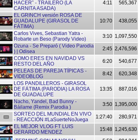
HACER" - TRAILERO (LA
4:11
565,367
CARNITA ASADA)
EL GRINCH versión ROSA DE
GUADALUPE (GIRASOL DE
10:70
438,055
FÁTIMA)
Carlos Vives, Sebastian Yatra -
3:10
1,097,550
Robarte un Beso (Parody Video)
Ozuna - Se Preparó ( Video Parodia
2:45
2,476,596
) | Odisea
COMO ERES EN NAVIDAD VS
6:20
540,677
RESTO DEL AÑO
PELEAS DE PAREJA TÍPICAS -
8:42
620,348
VIDEOBLOG
LOS PANDILLEROS - GIRASOL
DE FÁTIMA (PARODIA) LA ROSA
13:35
887,016
DE GUADALUPE
Nacho, Yandel, Bad Bunny -
3:50
1,395,000
Báilame (Remix Parodia )
SORTEO DEL MUNDIAL EN VIVO
1:27:40
280,971
- REACCIÓN #LaSuerteNoJuega
EL MEJOR VLOG FT LUIS
15:48
1,245,630
GERARDO MENDEZ