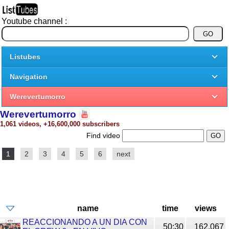
Youtube channel :
Listubes
Navigation
Werevertumorro
Werevertumorro
1,061 videos, +16,600,000 subscribers
Find video
1
2
3
4
5
6
next
name
time
views
REACCIONANDO A UN DIA CON
50:30
162,067