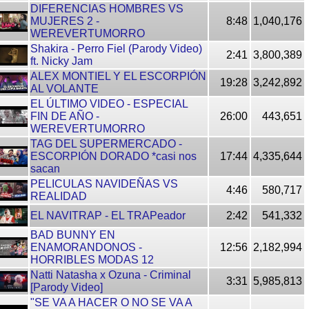
DIFERENCIAS HOMBRES VS
MUJERES 2 -
8:48
1,040,176
WEREVERTUMORRO
Shakira - Perro Fiel (Parody Video)
2:41
3,800,389
ft. Nicky Jam
ALEX MONTIEL Y EL ESCORPIÓN
19:28
3,242,892
AL VOLANTE
EL ÚLTIMO VIDEO - ESPECIAL
FIN DE AÑO -
26:00
443,651
WEREVERTUMORRO
TAG DEL SUPERMERCADO -
ESCORPIÓN DORADO *casi nos
17:44
4,335,644
sacan
PELICULAS NAVIDEÑAS VS
4:46
580,717
REALIDAD
EL NAVITRAP - EL TRAPeador
2:42
541,332
BAD BUNNY EN
ENAMORANDONOS -
12:56
2,182,994
HORRIBLES MODAS 12
Natti Natasha x Ozuna - Criminal
3:31
5,985,813
[Parody Video]
"SE VA A HACER O NO SE VA A