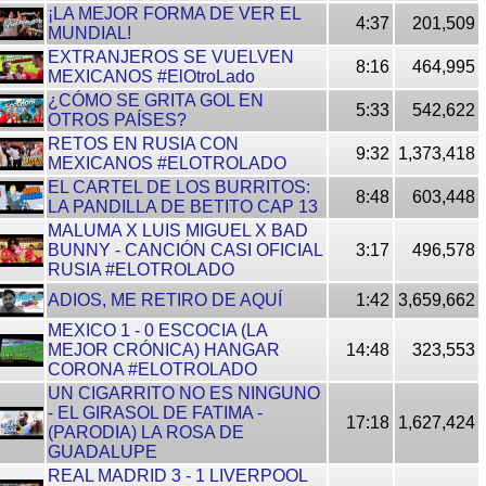
¡LA MEJOR FORMA DE VER EL
4:37
201,509
MUNDIAL!
EXTRANJEROS SE VUELVEN
8:16
464,995
MEXICANOS #ElOtroLado
¿CÓMO SE GRITA GOL EN
5:33
542,622
OTROS PAÍSES?
RETOS EN RUSIA CON
9:32
1,373,418
MEXICANOS #ELOTROLADO
EL CARTEL DE LOS BURRITOS:
8:48
603,448
LA PANDILLA DE BETITO CAP 13
MALUMA X LUIS MIGUEL X BAD
BUNNY - CANCIÓN CASI OFICIAL
3:17
496,578
RUSIA #ELOTROLADO
ADIOS, ME RETIRO DE AQUÍ
1:42
3,659,662
MEXICO 1 - 0 ESCOCIA (LA
MEJOR CRÓNICA) HANGAR
14:48
323,553
CORONA #ELOTROLADO
UN CIGARRITO NO ES NINGUNO
- EL GIRASOL DE FATIMA -
17:18
1,627,424
(PARODIA) LA ROSA DE
GUADALUPE
REAL MADRID 3 - 1 LIVERPOOL