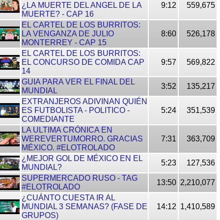
¿LA MUERTE DEL ANGEL DE LA
9:12
559,675
MUERTE? - CAP 16
EL CARTEL DE LOS BURRITOS:
LA VENGANZA DE JULIO
8:60
526,178
MONTERREY - CAP 15
EL CARTEL DE LOS BURRITOS:
EL CONCURSO DE COMIDA CAP
9:57
569,822
14
GUIA PARA VER EL FINAL DEL
3:52
135,217
MUNDIAL
EXTRANJEROS ADIVINAN QUIÉN
ES FUTBOLISTA - POLITICO -
5:24
351,539
COMEDIANTE
LA ULTIMA CRÓNICA EN
WEREVERTUMORRO. GRACIAS
7:31
363,709
MÉXICO. #ELOTROLADO
¿MEJOR GOL DE MÉXICO EN EL
5:23
127,536
MUNDIAL?
SUPERMERCADO RUSO - TAG
13:50
2,210,077
#ELOTROLADO
¿CUÁNTO CUESTA IR AL
MUNDIAL 3 SEMANAS? (FASE DE
14:12
1,410,589
GRUPOS)