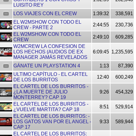
LUISITO REY
LOS VIAJES CON EL CREW
1:39:32
338,591
EL W2MSHOW CON TODO EL
2:44:55
230,736
CREW - PARTE 2
EL W2MSHOW CON TODO EL
2:49:10
609,285
CREW
W2MCREW LA CONFESION DE
LOS HECHOS (AUDIOS DE EX
6:09:45
1,235,595
MANAGER JAMÁS REVELADOS
GÁNATE UN PLAYSTATION 4
1:13
87,390
ULTIMO CAPÍTULO - EL CARTEL
12:40
600,249
DE LOS BURRITOS
EL CARTEL DE LOS BURRITOS -
¿LA MUERTE DE JULIO
9:26
454,329
MONTERREY? CAP 19
EL CARTEL DE LOS BURRITOS -
8:51
529,914
¿VUELVE MARTITA? CAP 18
EL CARTEL DE LOS BURRITOS: -
LOS GATOS VAN POR EL ANGEL -
9:33
589,944
CAP 17
EL CARTEL DE LOS BURRITOS: