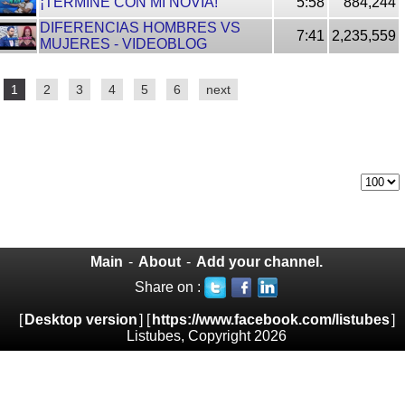
¡TERMINÉ CON MI NOVIA!
5:58
884,244
DIFERENCIAS HOMBRES VS
7:41
2,235,559
MUJERES - VIDEOBLOG
1
2
3
4
5
6
next
Main
-
About
-
Add your channel.
Share on :
[
Desktop version
] [
https://www.facebook.com/listubes
]
Listubes, Copyright 2026