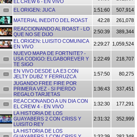
EL CREW 6 - EN VIVO
EL ORIGEN: JUCA
1:51:60
507,914
MATERIAL INEDITO DEL ROAST
42:28
261,078
REACCIONANDO AL ROAST - LO
2:50:39
389,344
QUE NO SE DIJO
EL ORIGEN: LUISITO COMUNICA
2:29:27
1,059,524
EN VIVO
NUEVO MAPA DE FORTNITE? -
USA CODIGO: ELGABOREVER Y
1:22:49
218,707
TE SIGO
EN VIVO DESDE LA E3 CON
1:57:50
80,275
JELTY DUBZ Y FERRUZCA
JUGANDO FREE FIRE POR
PRIMERA VEZ - SI PIERDO
1:36:43
337,451
REGALO TARJETAS
REACCIONANDO A UN DIA CON
1:32:30
177,291
EL CREW 4 - EN VIVO
LA HISTORIA DE LOS
GUAYABERS 2 CON CRISS Y
2:31:32
352,999
LUISITO REY
LA HISTORIA DE LOS
GUAYABERS 1 CON CRISS Y
1:32:39
282,348