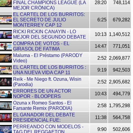
FINAL CHAMPIONS LEAGUE (LA
28:20
748,114
MEJOR CRÓNICA)
EL CARTEL DE LOS BURRITOS:
EL SECRETO DE JULIO
6:25
679,282
MONTERREY CAP 12
RICKI RICKIN CANAYIN - LO
10:13
1,140,512
MEJOR DEL SEGUNDO DEBATE
COMPRA DE VOTOS - EL
14:47
771,051
GIRASOL DE FATIMA
Maluma - El Préstamo (PARODY
2:52
2,069,877
Video)
EL CARTEL DE LOS BURRITOS :
9:19
942,503
UNA NUEVA VIDA CAP 11
Reik - Me Niego ft. Ozuna, Wisin
2:52
2,905,682
(Parodia)
ERRORES DE UN ACTOR
10:43
494,779
NOPOR - BLOOPERS
Ozuna x Romeo Santos - El
2:58
1,795,298
Farsante Remix (PARODIA)
EL GANADOR DEL DEBATE
11:38
564,758
PRESIDENCIAL FUE:
PERREANDO CON MODELOS -
9:90
502,606
TAG DEL REGGAETON