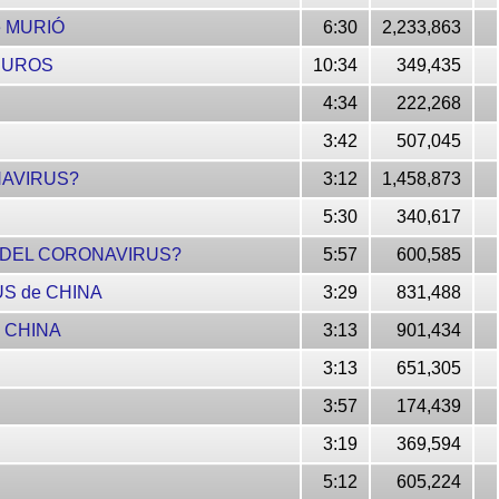
e MURIÓ
6:30
2,233,863
CUROS
10:34
349,435
4:34
222,268
3:42
507,045
NAVIRUS?
3:12
1,458,873
5:30
340,617
A DEL CORONAVIRUS?
5:57
600,585
US de CHINA
3:29
831,488
 CHINA
3:13
901,434
3:13
651,305
3:57
174,439
3:19
369,594
5:12
605,224