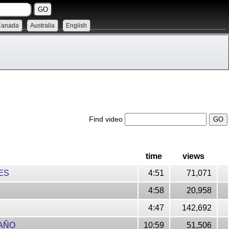
Canada
Australia
English
Find video
time
views
ES
4:51
71,071
4:58
20,958
4:47
142,692
RAÑO
10:59
51,506