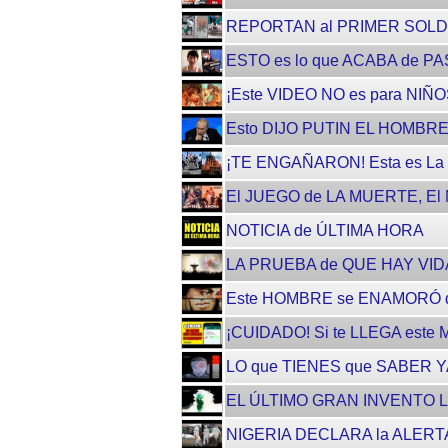
REPORTAN al PRIMER SOLDA
ESTO es lo que ACABA de P
¡Este VIDEO NO es para NI
Esto DIJO PUTIN EL HOMBR
¡TE ENGAÑARON! Esta es L
El JUEGO de LA MUERTE, E
NOTICIA de ÚLTIMA HORA
LA PRUEBA de QUE HAY VI
Este HOMBRE se ENAMORÓ d
¡CUIDADO! Si te LLEGA est
LO que TIENES que SABER 
EL ÚLTIMO GRAN INVENTO 
NIGERIA DECLARA la ALERT