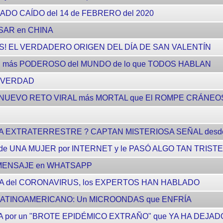
DO CAÍDO del 14 de FEBRERO del 2020
ASAR en CHINA
ÑOS! EL VERDADERO ORIGEN DEL DÍA DE SAN VALENTÍN
E más PODEROSO del MUNDO de lo que TODOS HABLAN
a VERDAD
l NUEVO RETO VIRAL más MORTAL que El ROMPE CRÁNEO
DA EXTRATERRESTRE ? CAPTAN MISTERIOSA SEÑAL desde
e UNA MUJER por INTERNET y le PASÓ ALGO TAN TRISTE
e MENSAJE en WHATSAPP
YA del CORONAVIRUS, los EXPERTOS HAN HABLADO
LATINOAMERICANO: Un MICROONDAS que ENFRÍA
A por un "BROTE EPIDÉMICO EXTRAÑO" que YA HA DEJAD