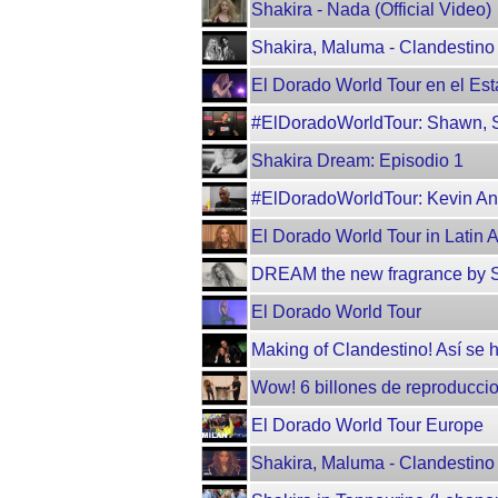
Shakira - Nada (Official Video)
Shakira, Maluma - Clandestino (
El Dorado World Tour en el Est
#ElDoradoWorldTour: Shawn, 
Shakira Dream: Episodio 1
#ElDoradoWorldTour: Kevin Ant
El Dorado World Tour in Latin 
DREAM the new fragrance by 
El Dorado World Tour
Making of Clandestino! Así se 
Wow! 6 billones de reproducci
El Dorado World Tour Europe
Shakira, Maluma - Clandestino (