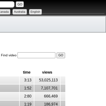
Canada
Australia
English
Find video
time
views
3:13
53,025,113
1:52
7,107,701
2:80
666,469
1:19
186,974