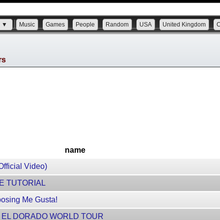
s ▼
Music
Games
People
Random
USA
United Kingdom
rs
name
fficial Video)
E TUTORIAL
osing Me Gusta!
: EL DORADO WORLD TOUR