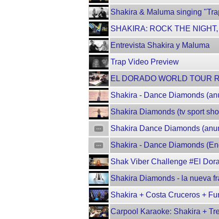
Shakira & Maluma singing "Trap
SHAKIRA: ROCK THE NIGHT, the
Entrevista Shakira y Maluma
Trap Video Preview
EL DORADO WORLD TOUR 
Shakira - Dance Diamonds (anun
Shakira Diamonds (tv sport shor
Shakira Dance Diamonds (anunc
Shakira - Dance Diamonds (Eng
Shak Viber Challenge #El Dor
Shakira Diamonds - la nueva f
Shakira + Costa Cruceros + Fu
Carpool Karaoke: Shakira + Tr