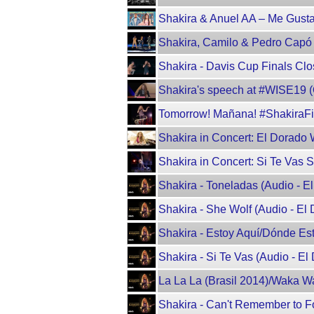
Shakira & Anuel AA – Me Gusta 
Shakira, Camilo & Pedro Capó 
Shakira - Davis Cup Finals Cl
Shakira's speech at #WISE19 (
Tomorrow! Mañana! #ShakiraFil
Shakira in Concert: El Dorado 
Shakira in Concert: Si Te Vas 
Shakira - Toneladas (Audio - E
Shakira - She Wolf (Audio - El
Shakira - Estoy Aquí/Dónde Es
Shakira - Si Te Vas (Audio - El
La La La (Brasil 2014)/Waka Wa
Shakira - Can't Remember to Fo