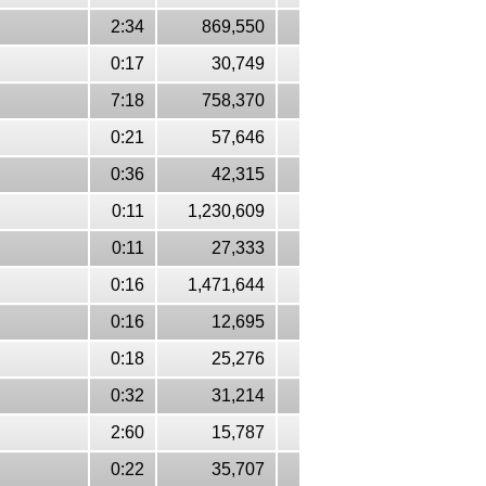
2:34
869,550
0:17
30,749
7:18
758,370
0:21
57,646
0:36
42,315
0:11
1,230,609
0:11
27,333
0:16
1,471,644
0:16
12,695
0:18
25,276
0:32
31,214
2:60
15,787
0:22
35,707