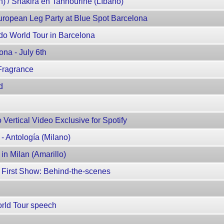
) / Shakira en Tannourine (Líbano)
uropean Leg Party at Blue Spot Barcelona
ado World Tour in Barcelona
na - July 6th
Fragrance
d
Vertical Video Exclusive for Spotify
- Antología (Milano)
in Milan (Amarillo)
 First Show: Behind-the-scenes
orld Tour speech