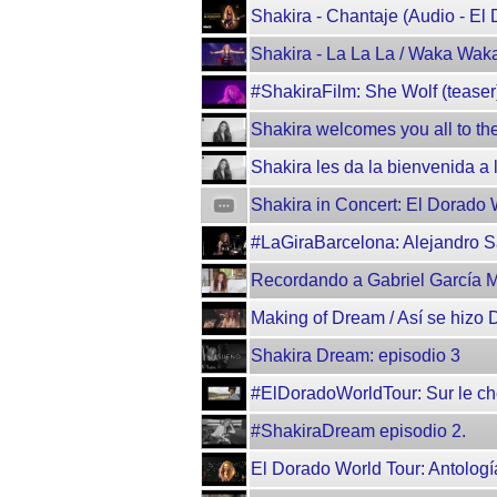
Shakira - Chantaje (Audio - El
Shakira - La La La / Waka Waka
#ShakiraFilm: She Wolf (teaser
Shakira welcomes you all to th
Shakira les da la bienvenida 
Shakira in Concert: El Dorado Wo
#LaGiraBarcelona: Alejandro S
Recordando a Gabriel García 
Making of Dream / Así se hizo
Shakira Dream: episodio 3
#ElDoradoWorldTour: Sur le ch
#ShakiraDream episodio 2.
El Dorado World Tour: Antolog