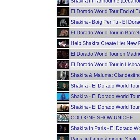
Shakira in Tannourine (Lebanon
El Dorado World Tour End of E
Shakira - Boig Per Tu - El Dor
El Dorado World Tour in Barcelo
Help Shakira Create Her New 
El Dorado World Tour en Madri
El Dorado World Tour in Lisboa
Shakira & Maluma: Clandestino 
Shakira - El Dorado World Tour 
Shakira - El Dorado World Tour 
Shakira - El Dorado World Tour
COLOGNE SHOW UNICEF
Shakira in Paris - El Dorado W
Paris, je t’aime à mourir. Shak.