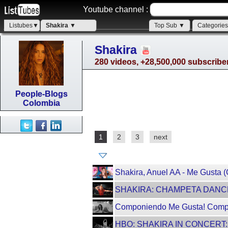
Youtube channel :
Listubes▼
Shakira ▼
Top Sub ▼
Categorie
Shakira
280 videos, +28,500,000 subscribe
People-Blogs
Colombia
1
2
3
next
Shakira, Anuel AA - Me Gusta (O
SHAKIRA: CHAMPETA DANC
Componiendo Me Gusta! Comp
HBO: SHAKIRA IN CONCERT