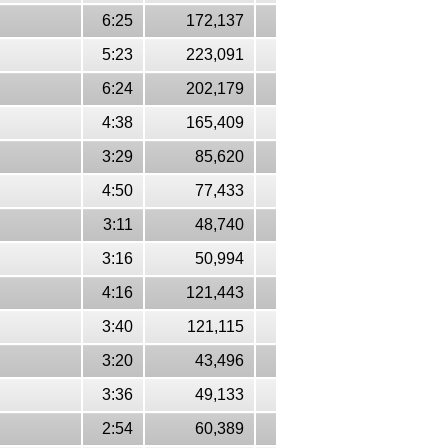
6:25
172,137
5:23
223,091
6:24
202,179
4:38
165,409
3:29
85,620
4:50
77,433
3:11
48,740
3:16
50,994
4:16
121,443
3:40
121,115
3:20
43,496
3:36
49,133
2:54
60,389