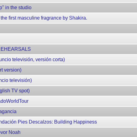
" in the studio
 first masculine fragrance by Shakira.
REHEARSALS
cio televisión, versión corta)
t version)
io televisión)
lish TV spot)
adoWorldTour
ragancia
ndación Pies Descalzos: Building Happiness
evor Noah