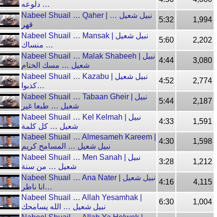
… دلوعه
Nabeel Shuail … Qaher | نبيل شعيل …
5:32
1,994
قهر
Nabeel Shuail … Mansak | نبيل شعيل
5:60
2,202
… منساك
Nabeel Shuail … Malak Shabeeh | نبيل
4:44
3,080
شعيل … مسك الختام
Nabeel Shuail … Kazabu | نبيل شعيل
4:52
2,774
…كذبوا
Nabeel Shuail … Tabaan Gheir | نبيل
5:44
2,187
شعيل … طبعا غير
Nabeel Shuail … Kel Kelmah | نبيل
4:33
1,591
شعيل … كل كلمة
Nabeel Shuail … Almesameh Kareem |
4:30
1,598
نبيل شعيل … المسامح كريم
Nabeel Shuail … Men Sanah | نبيل
3:28
1,212
شعيل … من سنة
Nabeel Shuail … Ana Nater | نبيل شعيل
4:16
4,115
…انا ناطر
Nabeel Shuail … Allah Yesamhak |
6:30
1,004
نبيل شعيل … الله يسامحك