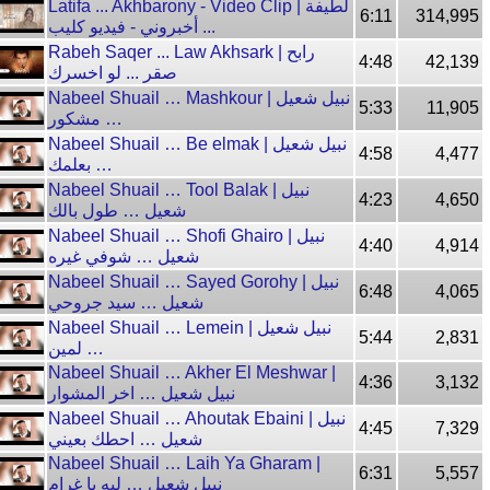
Latifa ... Akhbarony - Video Clip | لطيفة
6:11
314,995
... أخبروني - فيديو كليب
Rabeh Saqer ... Law Akhsark | رابح
4:48
42,139
صقر ... لو اخسرك
Nabeel Shuail … Mashkour | نبيل شعيل
5:33
11,905
… مشكور
Nabeel Shuail … Be elmak | نبيل شعيل
4:58
4,477
… بعلمك
Nabeel Shuail … Tool Balak | نبيل
4:23
4,650
شعيل … طول بالك
Nabeel Shuail … Shofi Ghairo | نبيل
4:40
4,914
شعيل … شوفي غيره
Nabeel Shuail … Sayed Gorohy | نبيل
6:48
4,065
شعيل … سيد جروحي
Nabeel Shuail … Lemein | نبيل شعيل
5:44
2,831
… لمين
Nabeel Shuail … Akher El Meshwar |
4:36
3,132
نبيل شعيل … اخر المشوار
Nabeel Shuail … Ahoutak Ebaini | نبيل
4:45
7,329
شعيل … احطك بعيني
Nabeel Shuail … Laih Ya Gharam |
6:31
5,557
نبيل شعيل … ليه يا غرام