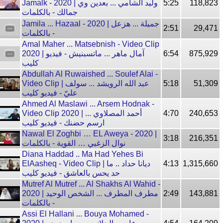
Jamalk - 2020 | وليد الشامي ... بعدين وي
5:25
118,823
جمالك - بالكلمات
Jamila ... Hazaal - 2020 | جميلة ... هزعل
2:51
29,471
- بالكلمات
Amal Maher ... Matsebnish - Video Clip
2020 | آمال ماهر ... ماتسبنيش - فيديو
6:54
875,929
كليب
Abdullah Al Ruwaished ... Soulef Alai -
Video Clip | عبد الله الرويشد ... سولف
5:18
51,309
عليّ - فيديو كليب
Ahmed Al Maslawi ... Arsem Hodnak -
Video Clip 2020 | أحمد المصلاوي ...
4:70
240,653
ارسم حضنك - فيديو كليب
Nawal El Zoghbi … EL Aweya - 2020 |
3:18
216,351
نوال الزغبي … القوية - بالكلمات
Diana Haddad .. Ma Had Yehes Bi
ElAasheq - Video Clip | ديانا حداد .. ما
4:13
1,315,660
حد يحس بالعاشق - فيديو كليب
Mutref Al Mutref ... Al Shakhs Al Wahid -
2020 | مطرف المطرف ... الشخص الوحيد
2:49
143,881
- بالكلمات
Assi El Hallani ... Bouya Mohamed -