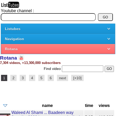
Youtube channel :
Listubes
Navigation
Rotana
Rotana
7,304 videos, +13,300,000 subscribers
Find video
1
2
3
4
5
6
next
[+10]
name
time
views
Waleed Al Shami ... Baadeen way