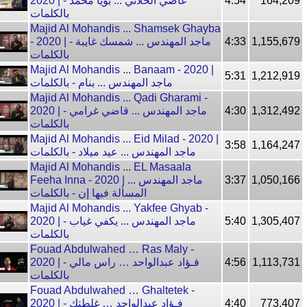
2020 | عاصي الحلاني ... بويا محمد -
4:54
164,209
بالكلمات
Majid Al Mohandis ... Shamsek Ghayba
- 2020 | ماجد المهندس ... شمسك غايبة -
4:33
1,155,679
بالكلمات
Majid Al Mohandis ... Banaam - 2020 |
5:31
1,212,919
ماجد المهندس ... بنام - بالكلمات
Majid Al Mohandis ... Qadi Gharami -
2020 | ماجد المهندس ... قاضي غرامي -
4:30
1,312,492
بالكلمات
Majid Al Mohandis ... Eid Milad - 2020 |
3:58
1,164,247
ماجد المهندس ... عيد ميلاد - بالكلمات
Majid Al Mohandis ... EL Masaala
Feeha Inna - 2020 | ماجد المهندس ...
3:37
1,050,166
المسألة فيها إن - بالكلمات
Majid Al Mohandis ... Yakfee Ghyab -
2020 | ماجد المهندس ... يكفي غياب -
5:40
1,305,407
بالكلمات
Fouad Abdulwahed … Ras Maly -
2020 | فـؤاد عبدالواحد … راس مالي -
4:56
1,113,731
بالكلمات
Fouad Abdulwahed … Ghaltetek -
2020 | فـؤاد عبدالواحد … غلطتك -
4:40
773,407