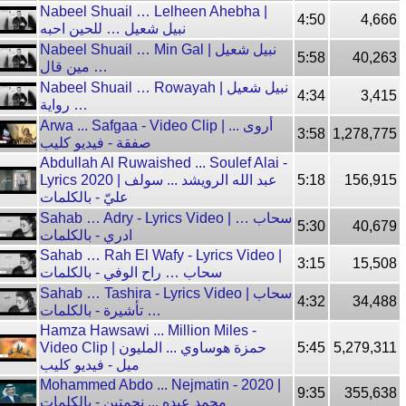
Nabeel Shuail … Lelheen Ahebha |
4:50
4,666
نبيل شعيل … للحين احبه
Nabeel Shuail … Min Gal | نبيل شعيل
5:58
40,263
… مين قال
Nabeel Shuail … Rowayah | نبيل شعيل
4:34
3,415
… رواية
Arwa ... Safgaa - Video Clip | أروى ...
3:58
1,278,775
صفقة - فيديو كليب
Abdullah Al Ruwaished ... Soulef Alai -
Lyrics 2020 | عبد الله الرويشد ... سولف
5:18
156,915
عليّ - بالكلمات
Sahab … Adry - Lyrics Video | سحاب …
5:30
40,679
ادري - بالكلمات
Sahab … Rah El Wafy - Lyrics Video |
3:15
15,508
سحاب … راح الوفي - بالكلمات
Sahab … Tashira - Lyrics Video | سحاب
4:32
34,488
… تأشيرة - بالكلمات
Hamza Hawsawi ... Million Miles -
Video Clip | حمزة هوساوي ... المليون
5:45
5,279,311
ميل - فيديو كليب
Mohammed Abdo ... Nejmatin - 2020 |
9:35
355,638
محمد عبده ... نجمتين - بالكلمات