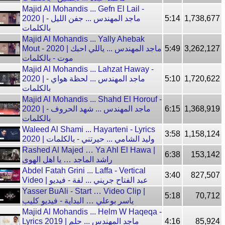
Majid Al Mohandis ... Gefn El Lail -
2020 | ماجد المهندس ... جفن الليل -
5:14
1,738,677
بالكلمات
Majid Al Mohandis ... Yally Ahebak
Mout - 2020 | ماجد المهندس ... ياللي احبك
5:49
3,262,127
موت - بالكلمات
Majid Al Mohandis ... Lahzat Haway -
2020 | ماجد المهندس ... لحظة هواي -
5:10
1,720,622
بالكلمات
Majid Al Mohandis ... Shahd El Horouf -
2020 | ماجد المهندس ... شهد الحروف -
6:15
1,368,919
بالكلمات
Waleed Al Shami ... Hayarteni - Lyrics
3:58
1,158,124
2020 | وليد الشامي ... حيرتني - بالكلمات
Rashed Al Majed … Ya Ahl El Hawa |
6:38
153,142
راشد الماجد … يا اهل الهوى
Abdel Fatah Grini ... Laffa - Vertical
3:40
827,507
Video | عبد الفتاح جريني ... لفة - فيديو
Yasser BuAli - Start … Video Clip |
5:18
70,712
ياسر بوعلي … البداية - فيديو كليب
Majid Al Mohandis ... Helm W Haqeqa -
Lyrics 2019 | ماجد المهندس ... حلم
4:16
85,924