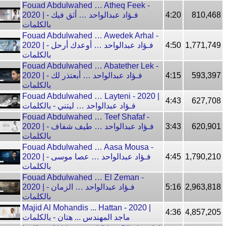
Fouad Abdulwahed … Atheq Feek -
2020 | فـؤاد عبدالواحد … أثق فيك -
4:20
810,468
بالكلمات
Fouad Abdulwahed … Awedek Arhal -
2020 | فـؤاد عبدالواحد … أوعدك أرحل -
4:50
1,771,749
بالكلمات
Fouad Abdulwahed … Abatether Lek -
2020 | فـؤاد عبدالواحد … أبعتذر لك -
4:15
593,397
بالكلمات
Fouad Abdulwahed … Layteni - 2020 |
4:43
627,708
فـؤاد عبدالواحد … ليتني - بالكلمات
Fouad Abdulwahed … Teef Shafaf -
2020 | فـؤاد عبدالواحد … طيف شفاف -
3:43
620,901
بالكلمات
Fouad Abdulwahed … Aasa Mousa -
2020 | فـؤاد عبدالواحد … عصا موسى -
4:45
1,790,210
بالكلمات
Fouad Abdulwahed … El Zeman -
2020 | فـؤاد عبدالواحد … الزمان -
5:16
2,963,818
بالكلمات
Majid Al Mohandis ... Hattan - 2020 |
4:36
4,857,205
ماجد المهندس ... هتان - بالكلمات