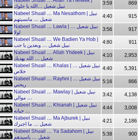
Nabeel Shuail … Allah Ya Helwek |
3:59
869
نبيل شعيل …الله يا حلوك
Nabeel Shuail … Ma Nesaithom | نبيل
4:40
915
شعيل … مانسيتهم
Nabeel Shuail … Lawla | نبيل شعيل …
3:56
917
لولا
Nabeel Shuail … We Badien Ya Hob |
4:80
911
نبيل شعيل … وبعدين يا حب
Nabeel Shuail … Allah Yhdeek | نبيل
4:10
2,953
شعيل … الله يهديك
Nabeel Shuail … Khalas | نبيل شعيل …
4:40
5,391
خلاص
Nabeel Shuail … Rayhni | نبيل شعيل …
5:16
866
ريحني
Nabeel Shuail … Mawlay | نبيل شعيل
3:42
4,138
… موالي
Nabeel Shuail … Khianah | نبيل شعيل
4:44
3,008
… خيانه
Nabeel Shuail … Ma Ajburek | نبيل
4:21
2,186
شعيل … ما اجبرك
Nabeel Shuail … Ya Sadahom | نبيل
5:38
900
شعيل … ياسيدهم