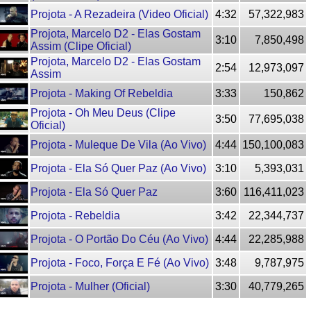
Projota - A Rezadeira (Video Oficial)
4:32
57,322,983
Projota, Marcelo D2 - Elas Gostam
3:10
7,850,498
Assim (Clipe Oficial)
Projota, Marcelo D2 - Elas Gostam
2:54
12,973,097
Assim
Projota - Making Of Rebeldia
3:33
150,862
Projota - Oh Meu Deus (Clipe
3:50
77,695,038
Oficial)
Projota - Muleque De Vila (Ao Vivo)
4:44
150,100,083
Projota - Ela Só Quer Paz (Ao Vivo)
3:10
5,393,031
Projota - Ela Só Quer Paz
3:60
116,411,023
Projota - Rebeldia
3:42
22,344,737
Projota - O Portão Do Céu (Ao Vivo)
4:44
22,285,988
Projota - Foco, Força E Fé (Ao Vivo)
3:48
9,787,975
Projota - Mulher (Oficial)
3:30
40,779,265