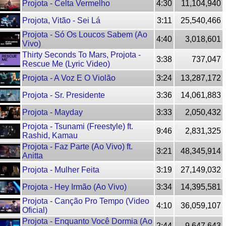
Projota - Celta Vermelho
4:30
11,104,940
Projota, Vitão - Sei Lá
3:11
25,540,466
Projota - Só Os Loucos Sabem (Ao
4:40
3,018,601
Vivo)
Thirty Seconds To Mars, Projota -
3:38
737,047
Rescue Me (Lyric Video)
Projota - A Voz E O Violão
3:24
13,287,172
Projota - Sr. Presidente
3:36
14,061,883
Projota - Mayday
3:33
2,050,432
Projota - Tsunami (Freestyle) ft.
9:46
2,831,325
Rashid, Kamau
Projota - Faz Parte (Ao Vivo) ft.
3:21
48,345,914
Anitta
Projota - Mulher Feita
3:19
27,149,032
Projota - Hey Irmão (Ao Vivo)
3:34
14,395,581
Projota - Canção Pro Tempo (Video
4:10
36,059,107
Oficial)
Projota - Enquanto Você Dormia (Ao
2:44
9,647,643