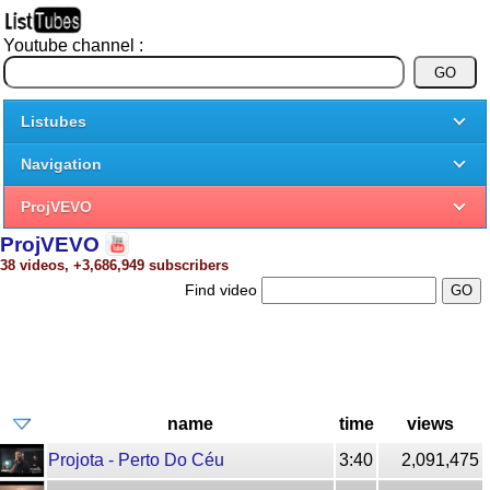
Youtube channel :
Listubes
Navigation
ProjVEVO
ProjVEVO
38 videos, +3,686,949 subscribers
Find video
name
time
views
Projota - Perto Do Céu
3:40
2,091,475