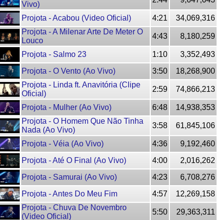
Vivo)
Projota - Acabou (Video Oficial)
4:21
34,069,316
Projota - A Milenar Arte De Meter O
4:43
8,180,259
Louco
Projota - Salmo 23
1:10
3,352,493
Projota - O Vento (Ao Vivo)
3:50
18,268,900
Projota - Linda ft. Anavitória (Clipe
2:59
74,866,213
Oficial)
Projota - Mulher (Ao Vivo)
6:48
14,938,353
Projota - O Homem Que Não Tinha
3:58
61,845,106
Nada (Ao Vivo)
Projota - Véia (Ao Vivo)
4:36
9,192,460
Projota - Até O Final (Ao Vivo)
4:00
2,016,262
Projota - Samurai (Ao Vivo)
4:23
6,708,276
Projota - Antes Do Meu Fim
4:57
12,269,158
Projota - Chuva De Novembro
5:50
29,363,311
(Video Oficial)