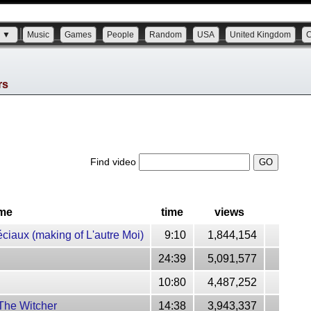
s ▼
Music
Games
People
Random
USA
United Kingdom
rs
Find video
me
time
views
éciaux (making of L'autre Moi)
9:10
1,844,154
24:39
5,091,577
10:80
4,487,252
 The Witcher
14:38
3,943,337