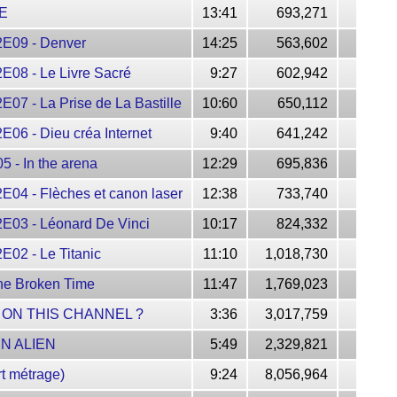
E
13:41
693,271
09 - Denver
14:25
563,602
8 - Le Livre Sacré
9:27
602,942
- La Prise de La Bastille
10:60
650,112
 - Dieu créa Internet
9:40
641,242
 In the arena
12:29
695,836
 - Flèches et canon laser
12:38
733,740
3 - Léonard De Vinci
10:17
824,332
2 - Le Titanic
11:10
1,018,730
he Broken Time
11:47
1,769,023
 ON THIS CHANNEL ?
3:36
3,017,759
UN ALIEN
5:49
2,329,821
 métrage)
9:24
8,056,964