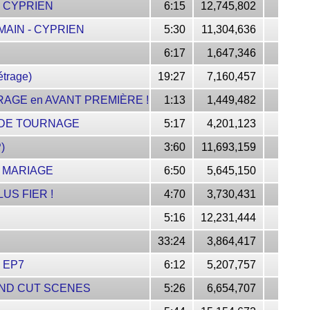
 CYPRIEN
6:15
12,745,802
MAIN - CYPRIEN
5:30
11,304,636
6:17
1,647,346
trage)
19:27
7,160,457
AGE en AVANT PREMIÈRE !
1:13
1,449,482
 DE TOURNAGE
5:17
4,201,123
)
3:60
11,693,159
E MARIAGE
6:50
5,645,150
LUS FIER !
4:70
3,730,431
5:16
12,231,444
33:24
3,864,417
s EP7
6:12
5,207,757
AND CUT SCENES
5:26
6,654,707