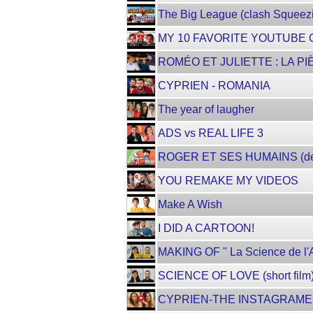
The Big League (clash Squeez
MY 10 FAVORITE YOUTUBE
ROMÉO ET JULIETTE : LA PI
CYPRIEN - ROMANIA
The year of laugher
ADS vs REAL LIFE 3
ROGER ET SES HUMAINS (des
YOU REMAKE MY VIDEOS
Make A Wish
I DID A CARTOON!
MAKING OF '' La Science de l'A
SCIENCE OF LOVE (short film
CYPRIEN-THE INSTAGRAM