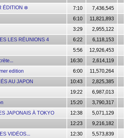
R ÉDITION ❄️
7:10
7,436,545
6:10
11,821,893
3:29
2,955,122
ES LES RÉUNIONS 4
6:22
6,118,153
5:56
12,926,453
rète...
16:30
2,614,119
r edition
6:00
11,570,264
HÉS AU JAPON
10:43
2,825,385
19:22
6,987,013
on
15:20
3,790,317
ES JAPONAIS À TOKYO
12:38
5,071,129
12:23
9,216,182
S VIDÉOS...
12:30
5,573,839