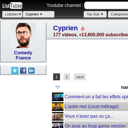
Youtube channel :
Listubes▼
Cyprien ▼
Top Sub ▼
Categorie
Cyprien
177 videos, +13,600,000 subscribe
Comedy
France
1
2
next
na
Comment on a fait les effets sp
L'autre moi (court métrage)
Vous n'avez pas vu ça...
On joue au loup garou version