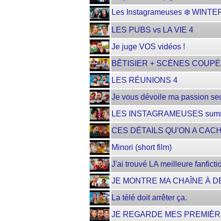
Les Instagrameuses ❄️ WINTE
LES PUBS vs LA VIE 4
Je juge VOS vidéos !
BÊTISIER + SCÈNES COUPÉ
LES RÉUNIONS 4
Je vous dévoile ma passion sec
LES INSTAGRAMEUSES summe
CES DÉTAILS QU'ON A CAC
Minori (short film)
J'ai trouvé LA meilleure fanficti
JE MONTRE MA CHAÎNE À D
La télé doit arrêter ça.
JE REGARDE MES PREMIÈRE