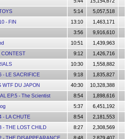
5:44
15,154,672
 TOYS
5:14
5,057,518
 - FIN
13:10
1,463,171
3:56
9,916,610
nd
10:51
1,439,963
E CONTEST
9:12
1,426,716
RIALS
10:30
1,558,882
- LE SACRIFICE
9:18
1,835,827
 WTF DU JAPON
40:30
10,328,388
P.5 - The Scientist
8:54
1,898,616
dog
5:37
6,451,192
 - LA CHUTE
8:54
2,181,553
 - THE LOST CHILD
8:27
2,308,569
2 - THE DISAPPEARANCE
8:48
2,879,407