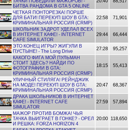
ТАЧКИ ПОБЕДИЛИ МАЖОРОВ! -
20:40
88,517
БИТВА РАНДОМА В GTA 5 ONLINE
ЧЕТКАЯ ПОНТОРЕЗКА! ПОРШЕ
ДЛЯ БАТИ! ПЕРЕКУП ШОУ В GTA:
22:58
71,901
КРИМИНАЛЬНАЯ РОССИЯ (CRMP)
ШКОЛЬНИК ЗАДРОТ УДЕЛАЛ ВСЕХ
В ИНТЕРНЕТ КАФЕ! - INTERNET
29:44
66,444
CAFE SIMULATOR
ЭТО КОНЕЦ ИГРЫ? ЖИГУЛИ В
27:28
95,257
ПУСТЫНЕ! - The Long Drive
КАКОГО ФИГА МОЙ ПУЛЬМАН
СТОИТ ЗДЕСЬ? НАЙДИ ПО
18:15
55,413
ФОТОГРАФИИ В GTA:
КРИМИНАЛЬНАЯ РОССИЯ (CRMP)
УЛИЧНЫЙ СТИЛЯГА! РЕЙНДЖИК
НА МОДЕ! ПЕРЕКУП ШОУ В GTA:
20:47
68,367
КРИМИНАЛЬНАЯ РОССИЯ (CRMP)
ДРАКА ШКОЛЬНИКОВ В ИНТЕРНЕТ
КАФЕ! - INTERNET CAFE
27:59
57,894
SIMULATOR
МАЖОР ПРОТИВ БОМЖА! ЧЬЯ
ТАЧКА ВЫИГРАЕТ В ГОНКЕ? - ОРЕЛ
20:00
118,650
И РЕШКА: FORZA HORIZON 4