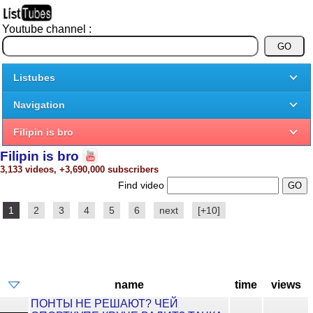
Youtube channel :
Listubes
Navigation
Filipin is bro
Filipin is bro
3,133 videos, +3,690,000 subscribers
Find video
1
2
3
4
5
6
next
[+10]
name
time
views
ПОНТЫ НЕ РЕШАЮТ? ЧЕЙ