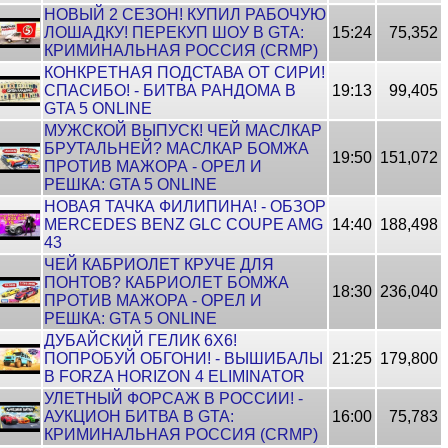
НОВЫЙ 2 СЕЗОН! КУПИЛ РАБОЧУЮ
ЛОШАДКУ! ПЕРЕКУП ШОУ В GTA:
15:24
75,352
КРИМИНАЛЬНАЯ РОССИЯ (CRMP)
КОНКРЕТНАЯ ПОДСТАВА ОТ СИРИ!
СПАСИБО! - БИТВА РАНДОМА В
19:13
99,405
GTA 5 ONLINE
МУЖСКОЙ ВЫПУСК! ЧЕЙ МАСЛКАР
БРУТАЛЬНЕЙ? МАСЛКАР БОМЖА
19:50
151,072
ПРОТИВ МАЖОРА - ОРЕЛ И
РЕШКА: GTA 5 ONLINE
НОВАЯ ТАЧКА ФИЛИПИНА! - ОБЗОР
MERCEDES BENZ GLC COUPE AMG
14:40
188,498
43
ЧЕЙ КАБРИОЛЕТ КРУЧЕ ДЛЯ
ПОНТОВ? КАБРИОЛЕТ БОМЖА
18:30
236,040
ПРОТИВ МАЖОРА - ОРЕЛ И
РЕШКА: GTA 5 ONLINE
ДУБАЙСКИЙ ГЕЛИК 6Х6!
ПОПРОБУЙ ОБГОНИ! - ВЫШИБАЛЫ
21:25
179,800
В FORZA HORIZON 4 ELIMINATOR
УЛЕТНЫЙ ФОРСАЖ В РОССИИ! -
АУКЦИОН БИТВА В GTA:
16:00
75,783
КРИМИНАЛЬНАЯ РОССИЯ (CRMP)