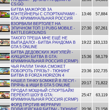
CS:GO
БИТВА МАЖОРОВ ЗА
КОНТЕЙНЕРЫ С СПОРТКАРАМИ! -
13:46
57,884
GTA: КРИМИНАЛЬНАЯ РОССИЯ
ВЗОРВАЛИ ВЕРТОЛЕТ НА
ЭПИЧНОМ ТОП 1! PUBG MOBILE -
27:30
97,261
BATTLEGROUNDS
ТАКОГО ТРЕША МНЕ ЕЩЁ НЕ
ВЫПАДАЛО! - БИТВА РАНДОМА В
19:22
183,133
GTA 5 ONLINE
БИТВА ДЕДОВСКИХ ЖИГУЛЕЙ! -
АУКЦИОН БИТВА В GTA:
15:36
58,179
КРИМИНАЛЬНАЯ РОССИЯ (CRMP)
ЧЬЯ РАЛЛИ ТАЧКА СМОЖЕТ
ПОБОРОТЬ ГРЯЗЬ? - ТЮНИНГ
23:36
102,735
БИТВА В FORZA HORIZON 4
НАШЕЛ ТАЧКУ БОМЖЕЙ В ЛЕСУ! -
20:17
71,822
ПРЯЧЬ & ИЩИ В GTA 5 ONLINE
ПРОДАЛ МОЩНЫЙ СПОРТБАЙК!
ПЕРЕКУП ШОУ В GTA:
25:47
63,119
КРИМИНАЛЬНАЯ РОССИЯ (CRMP)
ФОРД ПРОТИВ ФЕРРАРИ!
ПОЛИЦЕЙСКАЯ БИТВА! - ТЮНИНГ
20:36
71,158