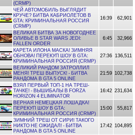
(CRMP)
ЧЕЙ АВТОМОБИЛЬ ВЫГЛЯДИТ
КРУЧЕ? БИТВА КАБРИОЛЕТОВ В
16:39
62,901
GTA: КРИМИНАЛЬНАЯ РОССИЯ
(CRMP)
ВЕЛИКАЯ БИТВА ЗА НОВОГОДНЕЕ
ОЛИВЬЕ В STAR WARS JEDI:
6:45
32,966
FALLEN ORDER
КАРЕТА ИЛОНА МАСКА! ЗИМНЯЯ
ОБНОВА! ПЕРЕКУП ШОУ В GTA:
27:36
136,511
КРИМИНАЛЬНАЯ РОССИЯ (CRMP)
ВЕЛИКИЙ РАНДОМ ЗАТРОЛЛИЛ
МЕНЯ! ТРЕШ ВЫПУСК! - БИТВА
21:59
102,738
РАНДОМА В GTA 5 ONLINE
ВЗЯЛ ПЕРВЫЙ ТОП-1 НА ТРЕШ-
ТАЧКЕ! - ВЫШИБАЛЫ В FORZA
16:42
231,634
HORIZON 4 ELIMINATOR
ВЕРНАЯ НЕМЕЦКАЯ ЛОШАДКА!
ПЕРЕКУП ШОУ В GTA:
15:00
55,817
КРИМИНАЛЬНАЯ РОССИЯ (CRMP)
ЗИМНИЙ ТРЕШ ОТ СИРИ! ТАКОГО
НИКТО НЕ ОЖИДАЛ! - БИТВА
17:42
104,895
РАНДОМА В GTA 5 ONLINE