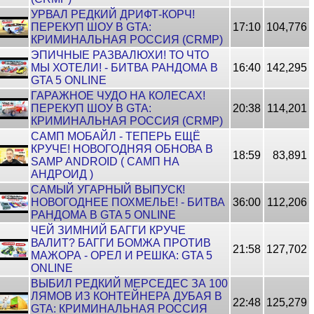
УРВАЛ РЕДКИЙ ДРИФТ-КОРЧ!
ПЕРЕКУП ШОУ В GTA:
17:10
104,776
КРИМИНАЛЬНАЯ РОССИЯ (CRMP)
ЭПИЧНЫЕ РАЗВАЛЮХИ! ТО ЧТО
МЫ ХОТЕЛИ! - БИТВА РАНДОМА В
16:40
142,295
GTA 5 ONLINE
ГАРАЖНОЕ ЧУДО НА КОЛЕСАХ!
ПЕРЕКУП ШОУ В GTA:
20:38
114,201
КРИМИНАЛЬНАЯ РОССИЯ (CRMP)
САМП МОБАЙЛ - ТЕПЕРЬ ЕЩЁ
КРУЧЕ! НОВОГОДНЯЯ ОБНОВА В
18:59
83,891
SAMP ANDROID ( САМП НА
АНДРОИД )
САМЫЙ УГАРНЫЙ ВЫПУСК!
НОВОГОДНЕЕ ПОХМЕЛЬЕ! - БИТВА
36:00
112,206
РАНДОМА В GTA 5 ONLINE
ЧЕЙ ЗИМНИЙ БАГГИ КРУЧЕ
ВАЛИТ? БАГГИ БОМЖА ПРОТИВ
21:58
127,702
МАЖОРА - ОРЕЛ И РЕШКА: GTA 5
ONLINE
ВЫБИЛ РЕДКИЙ МЕРСЕДЕС ЗА 100
ЛЯМОВ ИЗ КОНТЕЙНЕРА ДУБАЯ В
22:48
125,279
GTA: КРИМИНАЛЬНАЯ РОССИЯ