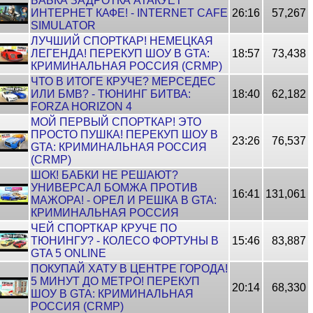
БАБКА ЗАДРОТКА АТАКУЕТ
ИНТЕРНЕТ КАФЕ! - INTERNET CAFE
26:16
57,267
SIMULATOR
ЛУЧШИЙ СПОРТКАР! НЕМЕЦКАЯ
ЛЕГЕНДА! ПЕРЕКУП ШОУ В GTA:
18:57
73,438
КРИМИНАЛЬНАЯ РОССИЯ (CRMP)
ЧТО В ИТОГЕ КРУЧЕ? МЕРСЕДЕС
ИЛИ БМВ? - ТЮНИНГ БИТВА:
18:40
62,182
FORZA HORIZON 4
МОЙ ПЕРВЫЙ СПОРТКАР! ЭТО
ПРОСТО ПУШКА! ПЕРЕКУП ШОУ В
23:26
76,537
GTA: КРИМИНАЛЬНАЯ РОССИЯ
(CRMP)
ШОК! БАБКИ НЕ РЕШАЮТ?
УНИВЕРСАЛ БОМЖА ПРОТИВ
16:41
131,061
МАЖОРА! - ОРЕЛ И РЕШКА В GTA:
КРИМИНАЛЬНАЯ РОССИЯ
ЧЕЙ СПОРТКАР КРУЧЕ ПО
ТЮНИНГУ? - КОЛЕСО ФОРТУНЫ В
15:46
83,887
GTA 5 ONLINE
ПОКУПАЙ ХАТУ В ЦЕНТРЕ ГОРОДА!
5 МИНУТ ДО МЕТРО! ПЕРЕКУП
20:14
68,330
ШОУ В GTA: КРИМИНАЛЬНАЯ
РОССИЯ (CRMP)