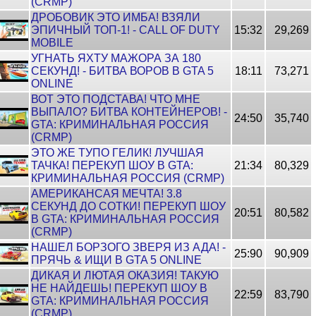
(CRMP)
ДРОБОВИК ЭТО ИМБА! ВЗЯЛИ
ЭПИЧНЫЙ ТОП-1! - CALL OF DUTY
15:32
29,269
MOBILE
УГНАТЬ ЯХТУ МАЖОРА ЗА 180
СЕКУНД! - БИТВА ВОРОВ В GTA 5
18:11
73,271
ONLINE
ВОТ ЭТО ПОДСТАВА! ЧТО МНЕ
ВЫПАЛО? БИТВА КОНТЕЙНЕРОВ! -
24:50
35,740
GTA: КРИМИНАЛЬНАЯ РОССИЯ
(CRMP)
ЭТО ЖЕ ТУПО ГЕЛИК! ЛУЧШАЯ
ТАЧКА! ПЕРЕКУП ШОУ В GTA:
21:34
80,329
КРИМИНАЛЬНАЯ РОССИЯ (CRMP)
АМЕРИКАНСАЯ МЕЧТА! 3.8
СЕКУНД ДО СОТКИ! ПЕРЕКУП ШОУ
20:51
80,582
В GTA: КРИМИНАЛЬНАЯ РОССИЯ
(CRMP)
НАШЕЛ БОРЗОГО ЗВЕРЯ ИЗ АДА! -
25:90
90,909
ПРЯЧЬ & ИЩИ В GTA 5 ONLINE
ДИКАЯ И ЛЮТАЯ ОКАЗИЯ! ТАКУЮ
НЕ НАЙДЕШЬ! ПЕРЕКУП ШОУ В
22:59
83,790
GTA: КРИМИНАЛЬНАЯ РОССИЯ
(CRMP)