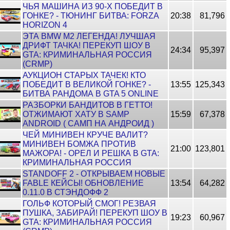
ЧЬЯ МАШИНА ИЗ 90-Х ПОБЕДИТ В
ГОНКЕ? - ТЮНИНГ БИТВА: FORZA
20:38
81,796
HORIZON 4
ЭТА BMW M2 ЛЕГЕНДА! ЛУЧШАЯ
ДРИФТ ТАЧКА! ПЕРЕКУП ШОУ В
24:34
95,397
GTA: КРИМИНАЛЬНАЯ РОССИЯ
(CRMP)
АУКЦИОН СТАРЫХ ТАЧЕК! КТО
ПОБЕДИТ В ВЕЛИКОЙ ГОНКЕ? -
13:55
125,343
БИТВА РАНДОМА В GTA 5 ONLINE
РАЗБОРКИ БАНДИТОВ В ГЕТТО!
ОТЖИМАЮТ ХАТУ В SAMP
15:59
67,378
ANDROID ( САМП НА АНДРОИД )
ЧЕЙ МИНИВЕН КРУЧЕ ВАЛИТ?
МИНИВЕН БОМЖА ПРОТИВ
21:00
123,801
МАЖОРА! - ОРЕЛ И РЕШКА В GTA:
КРИМИНАЛЬНАЯ РОССИЯ
STANDOFF 2 - ОТКРЫВАЕМ НОВЫЕ
FABLE КЕЙСЫ! ОБНОВЛЕНИЕ
13:54
64,282
0.11.0 В СТЭНДОФФ 2
ГОЛЬФ КОТОРЫЙ СМОГ! РЕЗВАЯ
ПУШКА, ЗАБИРАЙ! ПЕРЕКУП ШОУ В
19:23
60,967
GTA: КРИМИНАЛЬНАЯ РОССИЯ