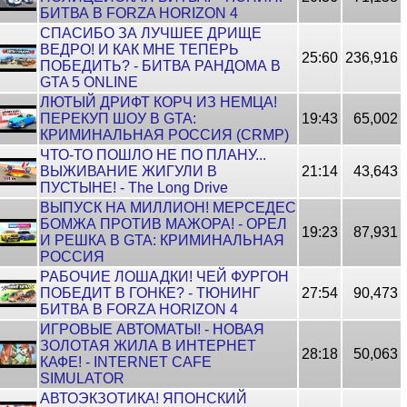
БИТВА В FORZA HORIZON 4
СПАСИБО ЗА ЛУЧШЕЕ ДРИЩЕ
ВЕДРО! И КАК МНЕ ТЕПЕРЬ
25:60
236,916
ПОБЕДИТЬ? - БИТВА РАНДОМА В
GTA 5 ONLINE
ЛЮТЫЙ ДРИФТ КОРЧ ИЗ НЕМЦА!
ПЕРЕКУП ШОУ В GTA:
19:43
65,002
КРИМИНАЛЬНАЯ РОССИЯ (CRMP)
ЧТО-ТО ПОШЛО НЕ ПО ПЛАНУ...
ВЫЖИВАНИЕ ЖИГУЛИ В
21:14
43,643
ПУСТЫНЕ! - The Long Drive
ВЫПУСК НА МИЛЛИОН! МЕРСЕДЕС
БОМЖА ПРОТИВ МАЖОРА! - ОРЕЛ
19:23
87,931
И РЕШКА В GTA: КРИМИНАЛЬНАЯ
РОССИЯ
РАБОЧИЕ ЛОШАДКИ! ЧЕЙ ФУРГОН
ПОБЕДИТ В ГОНКЕ? - ТЮНИНГ
27:54
90,473
БИТВА В FORZA HORIZON 4
ИГРОВЫЕ АВТОМАТЫ! - НОВАЯ
ЗОЛОТАЯ ЖИЛА В ИНТЕРНЕТ
28:18
50,063
КАФЕ! - INTERNET CAFE
SIMULATOR
АВТОЭКЗОТИКА! ЯПОНСКИЙ