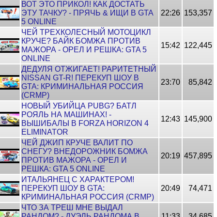
ВОТ ЭТО ПРИКОЛ! КАК ДОСТАТЬ
ЭТУ ТАЧКУ? - ПРЯЧЬ & ИЩИ В GTA
22:26
153,357
5 ONLINE
ЧЕЙ ТРЕХКОЛЕСНЫЙ МОТОЦИКЛ
КРУЧЕ? БАЙК БОМЖА ПРОТИВ
15:42
122,445
МАЖОРА - ОРЕЛ И РЕШКА: GTA 5
ONLINE
ДЕДУЛЯ ОТЖИГАЕТ! РАРИТЕТНЫЙ
NISSAN GT-R! ПЕРЕКУП ШОУ В
23:70
85,842
GTA: КРИМИНАЛЬНАЯ РОССИЯ
(CRMP)
НОВЫЙ УБИЙЦА PUBG? БАТЛ
РОЯЛЬ НА МАШИНАХ! -
12:43
145,900
ВЫШИБАЛЫ В FORZA HORIZON 4
ELIMINATOR
ЧЕЙ ДЖИП КРУЧЕ ВАЛИТ ПО
СНЕГУ? ВНЕДОРОЖНИК БОМЖА
20:19
457,895
ПРОТИВ МАЖОРА - ОРЕЛ И
РЕШКА: GTA 5 ONLINE
ИТАЛЬЯНЕЦ С ХАРАКТЕРОМ!
ПЕРЕКУП ШОУ В GTA:
20:49
74,471
КРИМИНАЛЬНАЯ РОССИЯ (CRMP)
ЧТО ЗА ТРЕШ МНЕ ВЫДАЛ
РАНДОМ? - ДУЭЛЬ РАНДОМА В
11:33
34,685