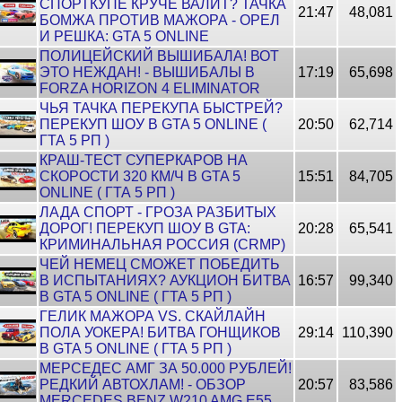
СПОРТКУПЕ КРУЧЕ ВАЛИТ? ТАЧКА
21:47
48,081
БОМЖА ПРОТИВ МАЖОРА - ОРЕЛ
И РЕШКА: GTA 5 ONLINE
ПОЛИЦЕЙСКИЙ ВЫШИБАЛА! ВОТ
ЭТО НЕЖДАН! - ВЫШИБАЛЫ В
17:19
65,698
FORZA HORIZON 4 ELIMINATOR
ЧЬЯ ТАЧКА ПЕРЕКУПА БЫСТРЕЙ?
ПЕРЕКУП ШОУ В GTA 5 ONLINE (
20:50
62,714
ГТА 5 РП )
КРАШ-ТЕСТ СУПЕРКАРОВ НА
СКОРОСТИ 320 КМ/Ч В GTA 5
15:51
84,705
ONLINE ( ГТА 5 РП )
ЛАДА СПОРТ - ГРОЗА РАЗБИТЫХ
ДОРОГ! ПЕРЕКУП ШОУ В GTA:
20:28
65,541
КРИМИНАЛЬНАЯ РОССИЯ (CRMP)
ЧЕЙ НЕМЕЦ СМОЖЕТ ПОБЕДИТЬ
В ИСПЫТАНИЯХ? АУКЦИОН БИТВА
16:57
99,340
В GTA 5 ONLINE ( ГТА 5 РП )
ГЕЛИК МАЖОРА VS. СКАЙЛАЙН
ПОЛА УОКЕРА! БИТВА ГОНЩИКОВ
29:14
110,390
В GTA 5 ONLINE ( ГТА 5 РП )
МЕРСЕДЕС АМГ ЗА 50.000 РУБЛЕЙ!
РЕДКИЙ АВТОХЛАМ! - ОБЗОР
20:57
83,586
MERCEDES BENZ W210 AMG E55