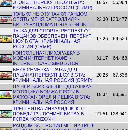
ЭГОИСТ! ПЕРЕКУП ШОУ В GTA:
18:57
55,964
КРИМИНАЛЬНАЯ РОССИЯ (CRMP)
ТОЛЬКО НЕ ЭТУ ТАЧКУ! РАНДОМ
ОПЯТЬ МЕНЯ ЗАТРОЛЛИЛ? -
22:30
123,477
БИТВА РАНДОМА В GTA 5 ONLINE
ТАЧКА ДЛЯ СПОРТА! РЕСПЕКТ ОТ
ПАЦАНОВ ОБЕСПЕЧЕН! ПЕРЕКУП
17:26
64,529
ШОУ В GTA: КРИМИНАЛЬНАЯ
РОССИЯ (CRMP)
КОНСОЛЬНАЯ ЛИХОРАДКА В
МОЁМ ИНТЕРНЕТ КАФЕ! -
31:17
64,463
INTERNET CAFE SIMULATOR
БЕХА СЕМЕРКА! ТАЧКА ДЛЯ
ПАЦАНА! ПЕРЕКУП ШОУ В GTA:
20:26
67,636
КРИМИНАЛЬНАЯ РОССИЯ (CRMP)
НА ЧЕЙ БАЙК КЛЮНЕТ ДЕВУШКА?
МОТОЦИКЛ БОМЖА ПРОТИВ
18:34
83,591
МАЖОРА! - ОРЕЛ И РЕШКА В GTA:
КРИМИНАЛЬНАЯ РОССИЯ
ТРЕШ БИТВА ИНВАЛИДОК! КТО
ПОБЕДИТ? - ТЮНИНГ БИТВА В
21:51
128,941
FORZA HORIZON 4
РАНДОМ ЗАТТРОЛИЛ МЕНЯ? ТРЕШ