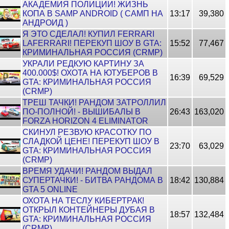
АКАДЕМИЯ ПОЛИЦИИ! ЖИЗНЬ
КОПА В SAMP ANDROID ( САМП НА
13:17
39,380
АНДРОИД )
Я ЭТО СДЕЛАЛ! КУПИЛ FERRARI
LAFERRARI! ПЕРЕКУП ШОУ В GTA:
15:52
77,467
КРИМИНАЛЬНАЯ РОССИЯ (CRMP)
УКРАЛИ РЕДКУЮ КАРТИНУ ЗА
400.000$! ОХОТА НА ЮТУБЕРОВ В
16:39
69,529
GTA: КРИМИНАЛЬНАЯ РОССИЯ
(CRMP)
ТРЕШ ТАЧКИ! РАНДОМ ЗАТРОЛЛИЛ
ПО-ПОЛНОЙ! - ВЫШИБАЛЫ В
26:43
163,020
FORZA HORIZON 4 ELIMINATOR
СКИНУЛ РЕЗВУЮ КРАСОТКУ ПО
СЛАДКОЙ ЦЕНЕ! ПЕРЕКУП ШОУ В
23:70
63,029
GTA: КРИМИНАЛЬНАЯ РОССИЯ
(CRMP)
ВРЕМЯ УДАЧИ! РАНДОМ ВЫДАЛ
СУПЕРТАЧКИ! - БИТВА РАНДОМА В
18:42
130,884
GTA 5 ONLINE
ОХОТА НА ТЕСЛУ КИБЕРТРАК!
ОТКРЫЛ КОНТЕЙНЕРЫ ДУБАЯ В
18:57
132,484
GTA: КРИМИНАЛЬНАЯ РОССИЯ
(CRMP)