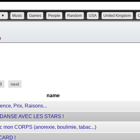
s ▼
Music
Games
People
Random
USA
United Kingdom
s
8
next
name
ce, Prix, Raisons...
ns DANSE AVEC LES STARS !
c mon CORPS (anorexie, boulimie, tabac...)
ICARD !