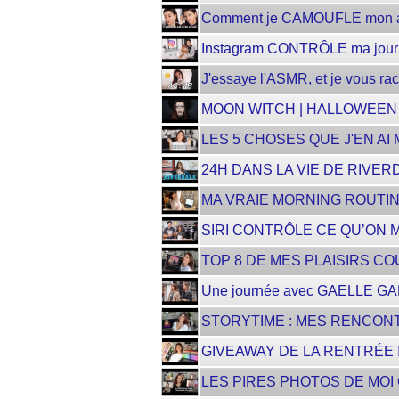
Comment je CAMOUFLE mon a
Instagram CONTRÔLE ma jou
J'essaye l'ASMR, et je vous rac
MOON WITCH | HALLOWEE
LES 5 CHOSES QUE J'EN AI 
24H DANS LA VIE DE RIVERD
MA VRAIE MORNING ROUTIN
SIRI CONTRÔLE CE QU’ON MA
TOP 8 DE MES PLAISIRS CO
Une journée avec GAELLE GA
STORYTIME : MES RENCON
GIVEAWAY DE LA RENTRÉE !
LES PIRES PHOTOS DE MOI 