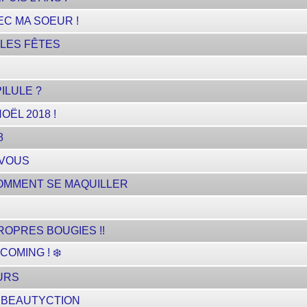
C MA SOEUR !
 LES FÊTES
ILULE ?
OËL 2018 !
8
 VOUS
COMMENT SE MAQUILLER
ROPRES BOUGIES !!
COMING ! ❄️
URS
/ BEAUTYCTION