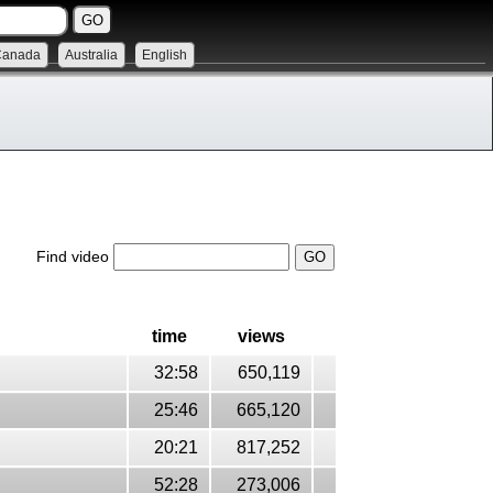
Canada
Australia
English
Find video
time
views
32:58
650,119
25:46
665,120
20:21
817,252
52:28
273,006