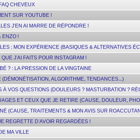
| FAQ CHEVEUX
MENT SUR YOUTUBE !
LES J'EN AI MARRE DE RÉPONDRE !
 ENZO !
ES : MON EXPÉRIENCE (BASIQUES & ALTERNATIVES ÉC
QUE J'AI FAITS POUR INSTAGRAM !
É ? : LA PRESSION DE LA VINGTAINE
(DÉMONÉTISATION, ALGORITHME, TENDANCES...)
S À VOS QUESTIONS (DOULEURS ? MASTURBATION ? RÈGLE
AGES ET CEUX QUE JE RETIRE (CAUSE, DOULEUR, PHOT
NÉ (CAUSE, TRAITEMENTS & MON AVIS SUR ROACCUTA
 JE REGRETTE D'AVOIR REGARDÉES !
DE MA VILLE