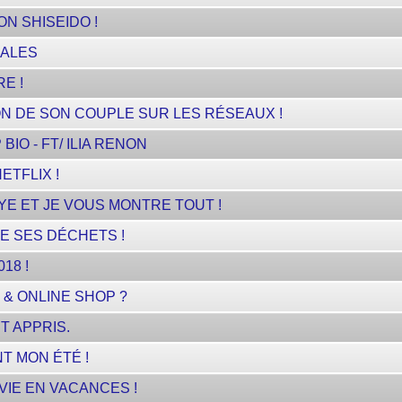
ON SHISEIDO !
MALES
E !
ION DE SON COUPLE SUR LES RÉSEAUX !
IO - FT/ ILIA RENON
ETFLIX !
YE ET JE VOUS MONTRE TOUT !
E SES DÉCHETS !
18 !
 & ONLINE SHOP ?
T APPRIS.
T MON ÉTÉ !
IE EN VACANCES !