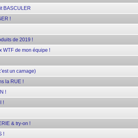
 fait BASCULER
GER !
uits de 2019 !
 WTF de mon équipe !
c'est un carnage)
s la RUE !
N !
 !
RIE & try-on !
 !