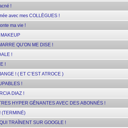
cné !
rnée avec mes COLLÈGUES !
onte ma vie !
N MAKEUP
MARRE QU'ON ME DISE !
ALE !
E !
NGE ! ( ET C’EST ATROCE )
UPABLES !
RCIA DIAZ !
TRES HYPER GÊNANTES AVEC DES ABONNÉS !
 (TERMINÉ)
QUI TRAÎNENT SUR GOOGLE !