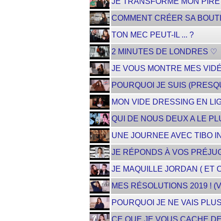
JE TRANSFORME MON PIRE 
COMMENT CRÉER SA BOUTI
TON MEC PEUT-IL ... ?
2 MINUTES DE LONDRES ♡
JE VOUS MONTRE MES VIDÉ
POURQUOI JE SUIS (PRESQU
MON VIDE DRESSING EN LIG
QUI DE NOUS DEUX A LE PLUS
UNE JOURNEE AVEC TIBO I
JE RÉPONDS À VOS PRÉJUG
JE MAQUILLE JORDAN ( ET C
MES RÉSOLUTIONS 2019 ! (
POURQUOI JE NE VAIS PLU
CE QUE JE VOUS CACHE DEP