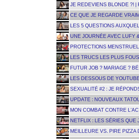
JE REDEVIENS BLONDE ?! 
CE QUE JE REGARDE VRAI
LES 5 QUESTIONS AUXQUEL
UNE JOURNÉE AVEC LUFY &
PROTECTIONS MENSTRUELL
LES TRUCS LES PLUS FOUS 
FUTUR JOB ? MARIAGE ? BÉB
LES DESSOUS DE YOUTUBE 
SEXUALITÉ #2 : JE RÉPOND
UPDATE : NOUVEAUX TATOU
MON COMBAT CONTRE L'AC
NETFLIX : LES SÉRIES QUE
MEILLEURE VS. PIRE PIZZA 