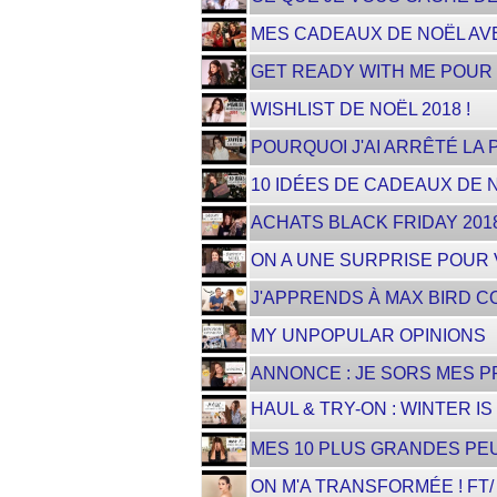
MES CADEAUX DE NOËL AVE
GET READY WITH ME POUR
WISHLIST DE NOËL 2018 !
POURQUOI J'AI ARRÊTÉ LA P
10 IDÉES DE CADEAUX DE N
ACHATS BLACK FRIDAY 201
ON A UNE SURPRISE POUR
J'APPRENDS À MAX BIRD 
MY UNPOPULAR OPINIONS
ANNONCE : JE SORS MES P
HAUL & TRY-ON : WINTER IS 
MES 10 PLUS GRANDES PE
ON M'A TRANSFORMÉE ! FT