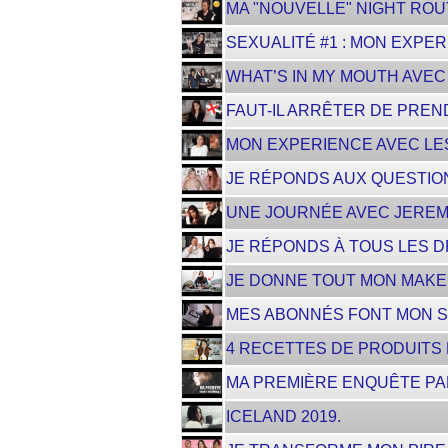
MA "NOUVELLE" NIGHT ROUT
SEXUALITÉ #1 : MON EXPERI
WHAT’S IN MY MOUTH AVEC
FAUT-IL ARRÊTER DE PREND
MON EXPERIENCE AVEC LES
JE RÉPONDS AUX QUESTIONS 
UNE JOURNÉE AVEC JEREM
JE RÉPONDS À TOUS LES DR
JE DONNE TOUT MON MAKE
MES ABONNÉS FONT MON S
4 RECETTES DE PRODUITS
MA PREMIÈRE ENQUÊTE PAR
ICELAND 2019.