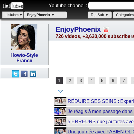
Youtube channel :
Listubes▼
EnjoyPhoenix ▼
Top Sub ▼
Categorie
EnjoyPhoenix
726 videos, +3,620,000 subscriber
Howto-Style
France
1
2
3
4
5
6
7
RÉDUIRE SES SEINS : Expérien
Je réagis à mon passage da
5 ERREURS que j'ai faites ave
Une journée avec FABIEN OL