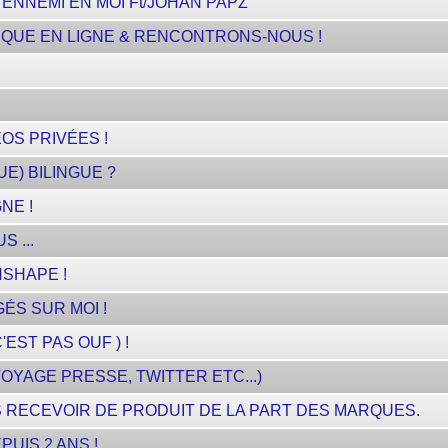
ENNEMI EN MOI Ft/JOHAN PAPZ
QUE EN LIGNE & RENCONTRONS-NOUS !
OS PRIVÉES !
E) BILINGUE ?
NE !
 ...
NSHAPE !
ÉS SUR MOI !
'EST PAS OUF ) !
VOYAGE PRESSE, TWITTER ETC...)
S RECEVOIR DE PRODUIT DE LA PART DES MARQUES.
UIS 2 ANS !