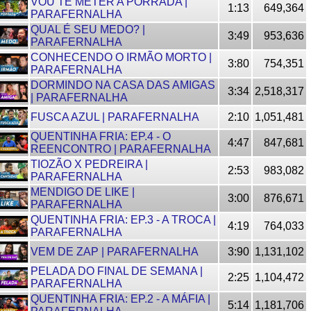
VOU TE METER A PORRADA |
1:13
649,364
PARAFERNALHA
QUAL É SEU MEDO? |
3:49
953,636
PARAFERNALHA
CONHECENDO O IRMÃO MORTO |
3:80
754,351
PARAFERNALHA
DORMINDO NA CASA DAS AMIGAS
3:34
2,518,317
| PARAFERNALHA
FUSCA AZUL | PARAFERNALHA
2:10
1,051,481
QUENTINHA FRIA: EP.4 - O
4:47
847,681
REENCONTRO | PARAFERNALHA
TIOZÃO X PEDREIRA |
2:53
983,082
PARAFERNALHA
MENDIGO DE LIKE |
3:00
876,671
PARAFERNALHA
QUENTINHA FRIA: EP.3 - A TROCA |
4:19
764,033
PARAFERNALHA
VEM DE ZAP | PARAFERNALHA
3:90
1,131,102
PELADA DO FINAL DE SEMANA |
2:25
1,104,472
PARAFERNALHA
QUENTINHA FRIA: EP.2 - A MÁFIA |
5:14
1,181,706