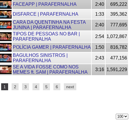
FACEAPP | PARAFERNALHA
2:40
695,222
DISFARCE | PARAFERNALHA
1:33
395,362
CARA DA QUENTINHA NA FESTA
2:40
777,695
JUNINA | PARAFERNALHA
TIPOS DE PESSOAS NO BAR |
2:54
1,072,867
PARAFERNALHA
POLÍCIA GAMER | PARAFERNALHA
1:50
816,782
BAGULHOS SINISTROS |
2:43
477,156
PARAFERNALHA
SE A VIDA FOSSE COMO NOS
3:16
1,591,229
MEMES ft. SAM | PARAFERNALHA
1
2
3
4
5
6
next