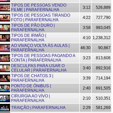
TIPOS DE PESSOAS VENDO
3:12
526,889
FILME | PARAFERNALHA
TIPOS DE PESSOAS TIRANDO
4:22
727,790
FOTO | PARAFERNALHA
TIPOS DE PÃO DURO |
3:58
993,045
PARAFERNALHA
TIPOS DE IRMÃO |
4:10
1,238,312
PARAFERNALHA
AO VIVAÇO VOLTA ÀS AULAS |
46:30
90,867
PARAFERNALHA
TIPOS DE PESSOAS PAGANDO A
3:23
813,608
CONTA | PARAFERNALHA
DESCULPAS PARA USAR O
3:40
892,916
CELULAR | PARAFERNALHA
TIPOS DE CHATOS 3 |
3:39
714,194
PARAFERNALHA
PONTO DE ÔNIBUS |
2:40
691,505
PARAFERNALHA
CIRURGIA AO VIVO |
2:10
510,351
PARAFERNALHA
TRAIÇÃO | PARAFERNALHA
2:29
581,269