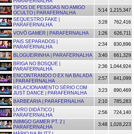
PARAFERNALHA
TIPOS DE PESSOAS NO AMIGO
5:14
1,215,347
OCULTO | PARAFERNALHA
SEQUESTRO FAKE |
3:28
762,416
PARAFERNALHA
VOVÔ GAMER | PARAFERNALHA
1:26
626,711
PAIS SEPARADOS |
2:34
830,896
PARAFERNALHA
BLOGUEIRINHA | PARAFERNALHA
3:40
661,329
BRIGA NO BOSQUE |
2:36
1,044,924
PARAFERNALHA
ENCONTRANDO O EX NA BALADA
2:57
841,099
| PARAFERNALHA
RELACIONAMENTO SÉRIO COM
3:23
890,469
JUST DANCE | PARAFERNALHA
BARBEARIA | PARAFERNALHA
2:10
785,283
LIVRO DIDÁTICO |
2:56
724,140
PARAFERNALHA
INIMIGO GAMER PT. 2 |
3:48
1,028,223
PARAFERNALHA
MÁRIO NA BLITZ |