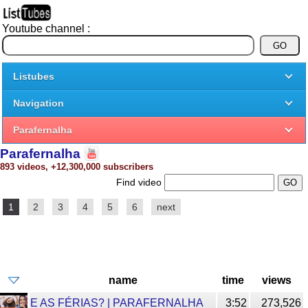
Youtube channel :
Listubes
Navigation
Parafernalha
Parafernalha
893 videos, +12,300,000 subscribers
Find video
1
2
3
4
5
6
next
name
time
views
E AS FÉRIAS? | PARAFERNALHA
3:52
273,526