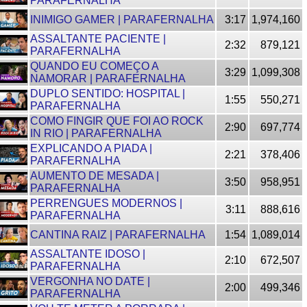
PARAFERNALHA
INIMIGO GAMER | PARAFERNALHA
3:17
1,974,160
ASSALTANTE PACIENTE |
2:32
879,121
PARAFERNALHA
QUANDO EU COMEÇO A
3:29
1,099,308
NAMORAR | PARAFERNALHA
DUPLO SENTIDO: HOSPITAL |
1:55
550,271
PARAFERNALHA
COMO FINGIR QUE FOI AO ROCK
2:90
697,774
IN RIO | PARAFERNALHA
EXPLICANDO A PIADA |
2:21
378,406
PARAFERNALHA
AUMENTO DE MESADA |
3:50
958,951
PARAFERNALHA
PERRENGUES MODERNOS |
3:11
888,616
PARAFERNALHA
CANTINA RAIZ | PARAFERNALHA
1:54
1,089,014
ASSALTANTE IDOSO |
2:10
672,507
PARAFERNALHA
VERGONHA NO DATE |
2:00
499,346
PARAFERNALHA