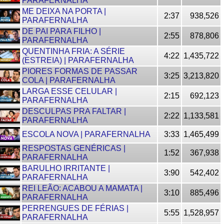
PARAFERNALHA
ME DEIXA NA PORTA |
2:37
938,526
PARAFERNALHA
DE PAI PARA FILHO |
2:55
878,806
PARAFERNALHA
QUENTINHA FRIA: A SÉRIE
4:22
1,435,722
(ESTREIA) | PARAFERNALHA
PIORES FORMAS DE PASSAR
3:25
3,213,820
COLA | PARAFERNALHA
LARGA ESSE CELULAR |
2:15
692,123
PARAFERNALHA
DESCULPAS PRA FALTAR |
2:22
1,133,581
PARAFERNALHA
ESCOLA NOVA | PARAFERNALHA
3:33
1,465,499
RESPOSTAS GENÉRICAS |
1:52
367,938
PARAFERNALHA
BARULHO IRRITANTE |
3:90
542,402
PARAFERNALHA
REI LEÃO: ACABOU A MAMATA |
3:10
885,496
PARAFERNALHA
PERRENGUES DE FÉRIAS |
5:55
1,528,957
PARAFERNALHA