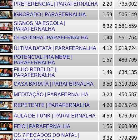
PREFERENCIAL | PARAFERNALHA
2:20
735,002
IGNORADO | PARAFERNALHA
1:59
505,149
SIGNOS NA ESCOLA |
6:32
2,581,559
PARAFERNALHA
OLHADINHA | PARAFERNALHA
1:44
551,764
ÚLTIMA BATATA | PARAFERNALHA
4:12
1,019,724
POTENCIAL PRA MEME |
1:57
486,765
PARAFERNALHA
FILHO REBELDE |
1:49
634,135
PARAFERNALHA
CASA BARATA | PARAFERNALHA
3:50
1,319,918
MEDITAÇÃO | PARAFERNALHA
3:23
450,587
REPETENTE | PARAFERNALHA
4:20
1,075,743
AULA DE FUNK | PARAFERNALHA
4:59
676,967
FEIO | PARAFERNALHA
1:56
660,800
OS 7 PECADOS DO NATAL |
3:32
779,299