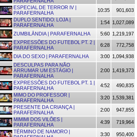
PARAFERNALHA
ESPECIAL DE TERROR IV |
10:35
901,603
PARAFERNALHA
DUPLO SENTIDO: LOJA |
1:54
1,027,089
PARAFERNALHA
ZUMBILÂNDIA | PARAFERNALHA
5:60
1,219,197
EXPRESSÕES DO FUTEBOL PT. 2 |
6:28
772,758
PARAFERNALHA
DIA DO SEXO | PARAFERNALHA
3:00
1,094,938
DESCULPAS PARA NÃO
ARRUMAR UM ESTÁGIO |
2:00
1,419,373
PARAFERNALHA
EXPRESSÕES DO FUTEBOL PT. 1 |
4:52
490,835
PARAFERNALHA
MIMO DO PROFESSOR |
3:20
1,539,381
PARAFERNALHA
PRESENTE DA CRIANÇA |
2:00
947,855
PARAFERNALHA
MIMIMI DOS VILÕES |
4:39
719,964
PARAFERNALHA
TÉRMINO DE NAMORO |
3:30
950,400