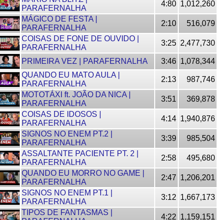
4:80
1,012,260
PARAFERNALHA
MÁGICO DE FESTA |
2:10
516,079
PARAFERNALHA
COISAS DE FONE DE OUVIDO |
3:25
2,477,730
PARAFERNALHA
PRIMEIRA VEZ | PARAFERNALHA
3:46
1,078,344
QUANDO EU MATO AULA |
2:13
987,746
PARAFERNALHA
MOTOTÁXI ft. JOÃO DA NICA |
3:51
369,878
PARAFERNALHA
COISAS DE IDOSOS |
4:14
1,940,876
PARAFERNALHA
SIGNOS NO ENEM PT.2 |
3:39
985,504
PARAFERNALHA
ASSALTANTE PACIENTE PT. 2 |
2:58
495,680
PARAFERNALHA
QUANDO EU MORRO NO GAME |
2:47
1,206,201
PARAFERNALHA
SIGNOS NO ENEM PT.1 |
3:12
1,667,173
PARAFERNALHA
TIPOS DE FANTASMAS |
4:22
1,159,151