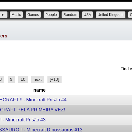
s ▼
Music
Games
People
Random
USA
United Kingdom
bers
Find 
8
9
10
next
[+10]
name
AFT !! - Minecraft Prisão #4
RAFT PELA PRIMEIRA VEZ!
 Minecraft Prisão #3
URO !! - Minecraft Dinossauros #13