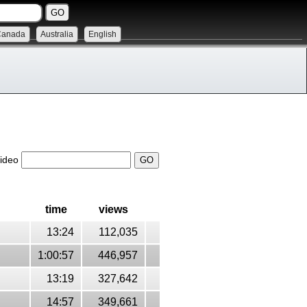
Canada
Australia
English
video
time
views
13:24
112,035
1:00:57
446,957
13:19
327,642
14:57
349,661