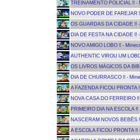
TREINAMENTO POLICIAL !! - M
NOVO PODER DE FAREJAR !! -
OS GUARDAS DA CIDADE !! - M
DIA DE FESTA NA CIDADE !! - 
NOVO AMIGO LOBO !! - Minecr
AUTHENTIC VIROU UM LOBO !!
OS LIVROS MÁGICOS DA BIBLIO
DIA DE CHURRASCO !! - Minec
A FAZENDA FICOU PRONTA !! -
NOVA CASA DO FERREIRO !! - 
PRIMEIRO DIA NA ESCOLA !! - 
NASCERAM NOVOS BEBÊS !! - 
A ESCOLA FICOU PRONTA !! - 