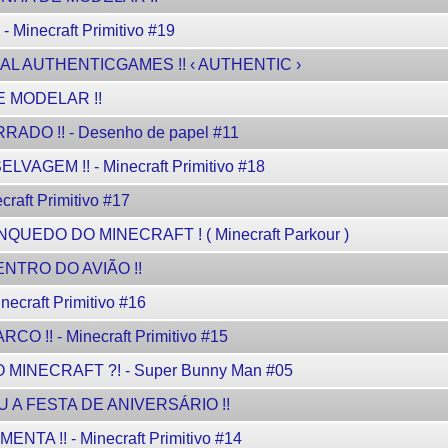
inecraft Primitivo #19
L AUTHENTICGAMES !! ‹ AUTHENTIC ›
 MODELAR !!
DO !! - Desenho de papel #11
GEM !! - Minecraft Primitivo #18
aft Primitivo #17
EDO DO MINECRAFT ! ( Minecraft Parkour )
NTRO DO AVIÃO !!
craft Primitivo #16
!! - Minecraft Primitivo #15
NECRAFT ?! - Super Bunny Man #05
U A FESTA DE ANIVERSÁRIO !!
A !! - Minecraft Primitivo #14