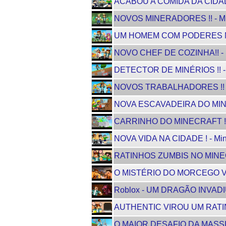
ACABOU A COMIDA DA CIDADE !
NOVOS MINERADORES !! - Min
UM HOMEM COM PODERES MÁGI
NOVO CHEF DE COZINHA!! - M
DETECTOR DE MINÉRIOS !! - M
NOVOS TRABALHADORES !! - M
NOVA ESCAVADEIRA DO MINEC
CARRINHO DO MINECRAFT ! -
NOVA VIDA NA CIDADE ! - Min
RATINHOS ZUMBIS NO MINEC
O MISTÉRIO DO MORCEGO VAMP
Roblox - UM DRAGÃO INVAD
AUTHENTIC VIROU UM RATI
O MAIOR DESAFIO DA MASS