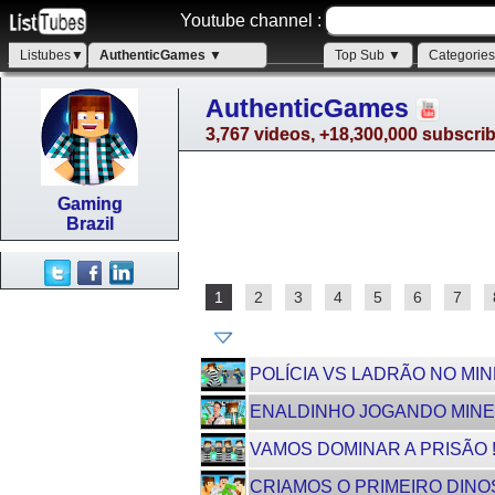
Youtube channel :
Listubes▼
AuthenticGames ▼
Top Sub ▼
Categorie
AuthenticGames
3,767 videos, +18,300,000 subscri
Gaming
Brazil
1
2
3
4
5
6
7
POLÍCIA VS LADRÃO NO MINECR
ENALDINHO JOGANDO MINEC
VAMOS DOMINAR A PRISÃO !! -
CRIAMOS O PRIMEIRO DINOSSA