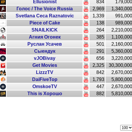
Ellusionist
834
179,00
Голос / The Voice Russia
2,969
1,340,00
Svetlana Ceca Raznatovic
1,339
991,00
Piece of Cake
138
989,00
SNAILKICK
264
2,210,00
Агния Огонек
385
1,100,00
Руслан Усачев
501
2,160,00
Сыендук
291
5,360,00
vJOBivay
656
3,220,00
Get Movies
2,325
30,300,00
LizzzTV
842
2,670,00
DaiFiveTop
1,793
5,800,00
OmskoeTV
447
2,670,00
This is Хорошо
882
5,810,00