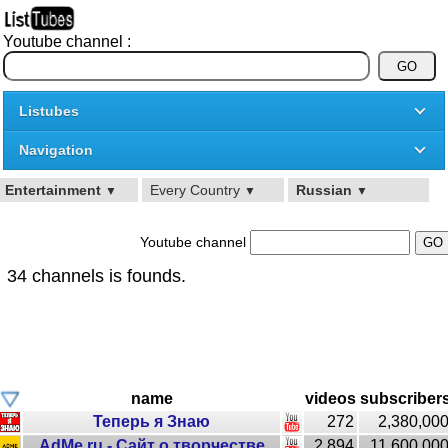
Youtube channel :
Listubes
Navigation
Entertainment
Every Country
Russian
▼
▼
▼
Youtube channel
34 channels is founds.
name
videos
subscriber
Теперь я Знаю
272
2,380,00
AdMe.ru - Сайт о творчестве
2,894
11,600,00