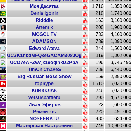
Моя Десятка
1,716
1,350,00
Denis Igonin
218
1,740,00
Ridddle
163
3,160,00
Artem k
208
1,900,00
MOGOL TV
733
4,100,00
ADAMSON
789
1,390,00
Edward Ateva
244
1,560,00
UC3K1nkdMFQxeGACAM30x0Og
119
1,302,06
UCD7eAFZw7jk1eoqInkU2PbA
196
3,745,49
TimOn ChaveS
738
6,440,00
Big Russian Boss Show
159
2,880,00
tophype
1,510
5,030,00
КЛИККЛАК
246
6,030,00
versusbattleru
290
4,570,00
Иван Эфиров
122
1,600,00
Рементос
220
491,00
NOSFERATU
980
634,00
Мастерская Настроения
749
10,900,00